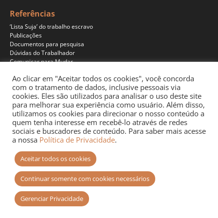
Referências
‘Lista Suja’ do trabalho escravo
Publicações
Documentos para pesquisa
Dúvidas do Trabalhador
Comunicar para Mudar
Ao clicar em "Aceitar todos os cookies", você concorda
com o tratamento de dados, inclusive pessoais via
cookies. Eles são utilizados para analisar o uso deste site
Programas
para melhorar sua experiência como usuário. Além disso,
Jornalismo
utilizamos os cookies para direcionar o nosso conteúdo a
Pesquisa
quem tenha interesse em recebê-lo através de redes
Educação
sociais e buscadores de conteúdo. Para saber mais acesse
Documentários
a nossa
Política de Privacidade
.
Podcast
Aceitar todos os cookies
Continuar somente com cookies necessários
Gerenciar Privacidade
Site desenvolvido por
+