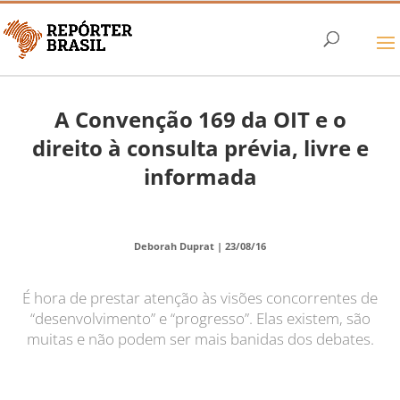
A Convenção 169 da OIT e o
direito à consulta prévia, livre e
informada
Deborah Duprat |
23/08/16
É hora de prestar atenção às visões concorrentes de
“desenvolvimento” e “progresso”. Elas existem, são
muitas e não podem ser mais banidas dos debates.