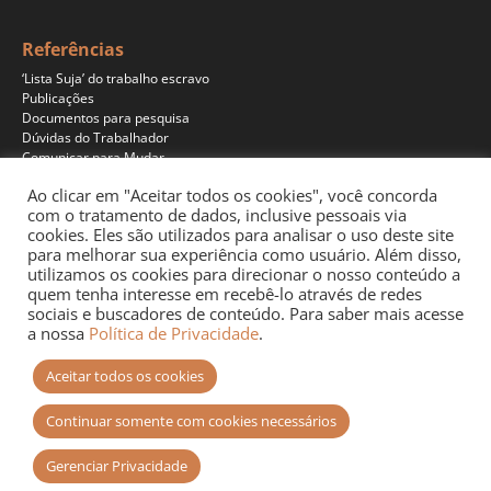
Referências
‘Lista Suja’ do trabalho escravo
Publicações
Documentos para pesquisa
Dúvidas do Trabalhador
Comunicar para Mudar
Ao clicar em "Aceitar todos os cookies", você concorda
com o tratamento de dados, inclusive pessoais via
cookies. Eles são utilizados para analisar o uso deste site
Programas
para melhorar sua experiência como usuário. Além disso,
Jornalismo
utilizamos os cookies para direcionar o nosso conteúdo a
Pesquisa
quem tenha interesse em recebê-lo através de redes
Educação
sociais e buscadores de conteúdo. Para saber mais acesse
Documentários
a nossa
Política de Privacidade
.
Podcast
Aceitar todos os cookies
Continuar somente com cookies necessários
Gerenciar Privacidade
Site desenvolvido por
+