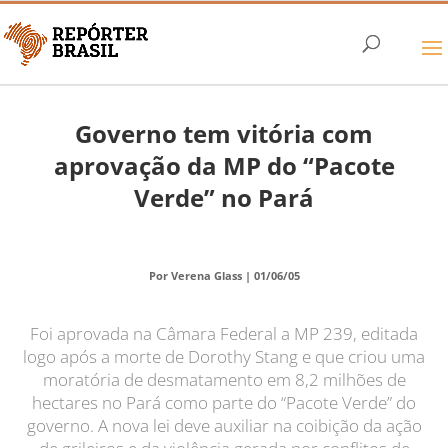
Governo tem vitória com
aprovação da MP do “Pacote
Verde” no Pará
Por Verena Glass |
01/06/05
Foi aprovada na Câmara Federal a MP 239, editada
logo após a morte de Dorothy Stang e que criou uma
moratória de desmatamento em 8,2 milhões de
hectares no Pará como parte do “Pacote Verde” do
governo. A nova lei deve auxiliar na coibição da ação