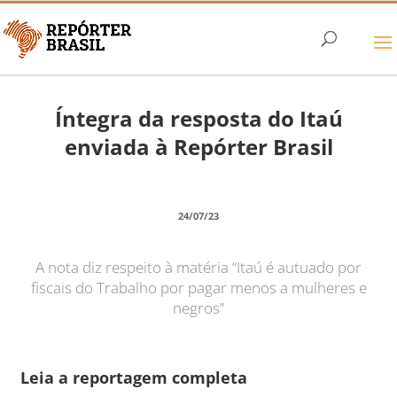
Íntegra da resposta do Itaú
enviada à Repórter Brasil
24/07/23
A nota diz respeito à matéria “Itaú é autuado por
fiscais do Trabalho por pagar menos a mulheres e
negros”
Leia a reportagem completa