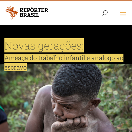
LONGA HERANÇA
RETOMADA
NOVAS GERAÇÕES
Novas gerações:
Ameaça do trabalho infantil
e análogo ao
escravo