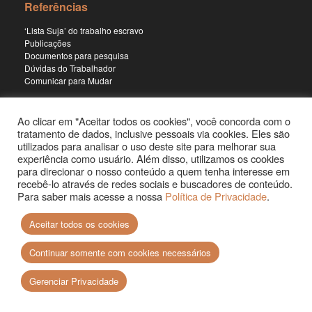
Referências
‘Lista Suja’ do trabalho escravo
Publicações
Documentos para pesquisa
Dúvidas do Trabalhador
Comunicar para Mudar
Ao clicar em "Aceitar todos os cookies", você concorda com o
Programas
tratamento de dados, inclusive pessoais via cookies. Eles são
utilizados para analisar o uso deste site para melhorar sua
Jornalismo
experiência como usuário. Além disso, utilizamos os cookies
Pesquisa
para direcionar o nosso conteúdo a quem tenha interesse em
Educação
recebê-lo através de redes sociais e buscadores de conteúdo.
Documentários
Para saber mais acesse a nossa
Política de Privacidade
.
Podcast
Aceitar todos os cookies
Continuar somente com cookies necessários
Gerenciar Privacidade
Site desenvolvido por
+