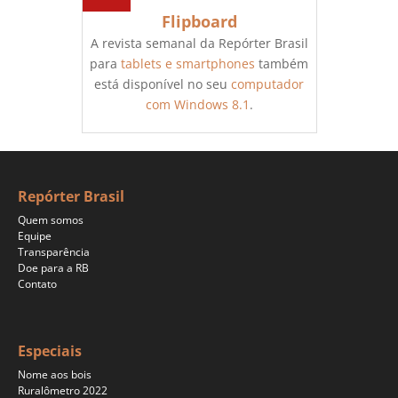
Flipboard
A revista semanal da Repórter Brasil
para
tablets e smartphones
também
está disponível no seu
computador
com Windows 8.1
.
Repórter Brasil
Quem somos
Equipe
Transparência
Doe para a RB
Contato
Especiais
Nome aos bois
Ruralômetro 2022