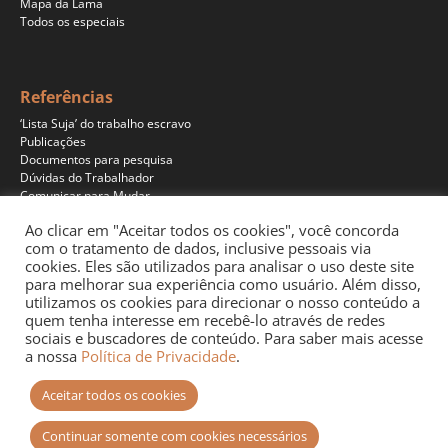
Mapa da Lama
Todos os especiais
Referências
‘Lista Suja’ do trabalho escravo
Publicações
Documentos para pesquisa
Dúvidas do Trabalhador
Comunicar para Mudar
Ao clicar em "Aceitar todos os cookies", você concorda
com o tratamento de dados, inclusive pessoais via
cookies. Eles são utilizados para analisar o uso deste site
Programas
para melhorar sua experiência como usuário. Além disso,
Jornalismo
utilizamos os cookies para direcionar o nosso conteúdo a
Pesquisa
quem tenha interesse em recebê-lo através de redes
Educação
sociais e buscadores de conteúdo. Para saber mais acesse
Documentários
a nossa
Política de Privacidade
.
Podcast
Aceitar todos os cookies
Continuar somente com cookies necessários