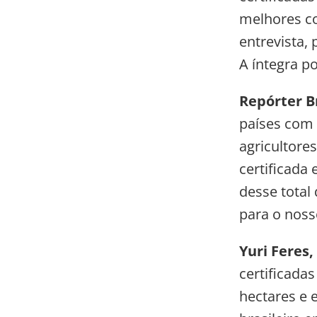
melhores co
entrevista, 
A íntegra po
Repórter Br
países com 
agricultore
certificada 
desse total
para o noss
Yuri Feres,
certificada
hectares e