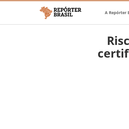
A Repórter B
Ris
certi