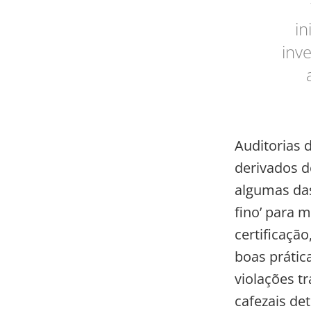
in
inv
Auditorias 
derivados d
algumas das
fino’ para 
certificaçã
boas prátic
violações t
cafezais det