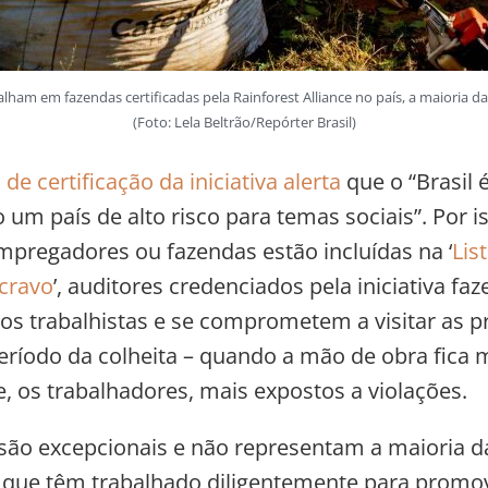
balham em fazendas certificadas pela Rainforest Alliance no país, a maioria 
(Foto: Lela Beltrão/Repórter Brasil)
de certificação da iniciativa alerta
que o “Brasil 
 um país de alto risco para temas sociais”. Por i
mpregadores ou fazendas estão incluídas na ‘
Lis
cravo
’, auditores credenciados pela iniciativa f
os trabalhistas e se comprometem a visitar as 
eríodo da colheita – quando a mão de obra fica 
, os trabalhadores, mais expostos a violações.
 são excepcionais e não representam a maioria d
s que têm trabalhado diligentemente para promo