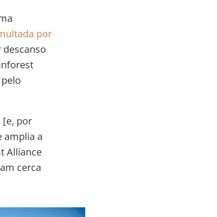
uma
multada por
er descanso
inforest
pelo
[e, por
e amplia a
t Alliance
gam cerca