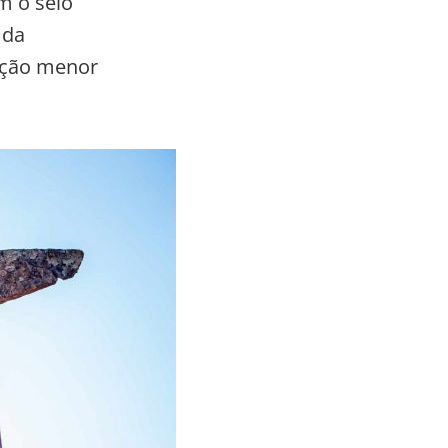
m o selo
 da
leção menor