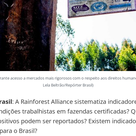
arante acesso a mercados mais rigorosos com o respeito aos direitos human
Lela Beltrão/Repórter Brasil)
asil
: A Rainforest Alliance sistematiza indicador
ndições trabalhistas em fazendas certificadas? Q
sitivos podem ser reportados? Existem indicado
para o Brasil?