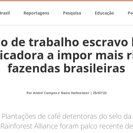
rasil
Reportagens
Pesquisa
Educação
Po
co de trabalho escravo 
ficadora a impor mais r
fazendas brasileiras
Por André Campos e Naira Hofmeister |
25/07/23
Plantações de café detentoras do selo da
Rainforest Alliance foram palco recente de