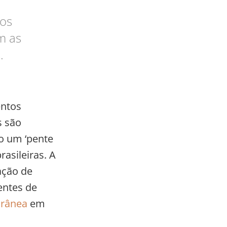
a
 os
m as
.
entos
s são
o um ‘pente
asileiras. A
ação de
entes de
orânea
em