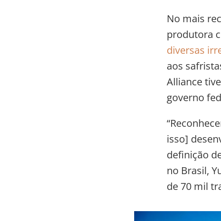
No mais rec
produtora c
diversas irr
aos safrist
Alliance ti
governo fed
“Reconhecem
isso] desen
definição de
no Brasil, 
de 70 mil tr