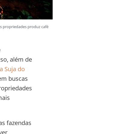
das propriedades produz café
é
sso, além de
ta Suja do
azem buscas
propriedades
mais
as fazendas
ver