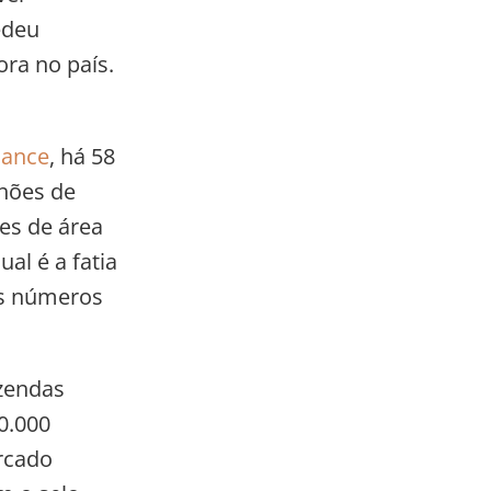
edeu
ora no país.
iance
, há 58
lhões de
es de área
al é a fatia
os números
azendas
0.000
rcado