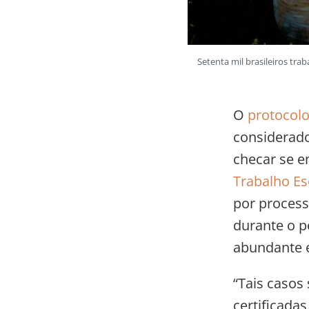
Setenta mil brasileiros tra
O
protocolo 
considerado
checar se e
Trabalho Es
por process
durante o p
abundante e
“Tais casos
certificada