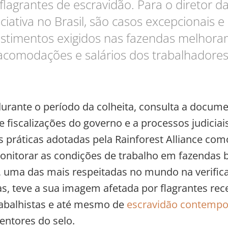
flagrantes de escravidão. Para o diretor d
iciativa no Brasil, são casos excepcionais e
estimentos exigidos nas fazendas melhora
acomodações e salários dos trabalhadores
durante o período da colheita, consulta a docum
e fiscalizações do governo e a processos judiciai
 práticas adotadas pela Rainforest Alliance com
monitorar as condições de trabalho em fazendas br
o, uma das mais respeitadas no mundo na verific
as, teve a sua imagem afetada por flagrantes rec
rabalhistas e até mesmo de
escravidão contemp
entores do selo.