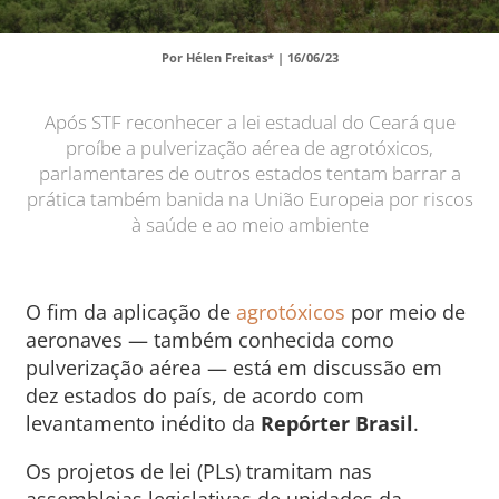
Por Hélen Freitas* |
16/06/23
Após STF reconhecer a lei estadual do Ceará que
proíbe a pulverização aérea de agrotóxicos,
parlamentares de outros estados tentam barrar a
prática também banida na União Europeia por riscos
à saúde e ao meio ambiente
O fim da aplicação de
agrotóxicos
por meio de
aeronaves — também conhecida como
pulverização aérea — está em discussão em
dez estados do país, de acordo com
levantamento inédito da
Repórter Brasil
.
Os projetos de lei (PLs) tramitam nas