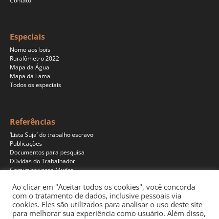
Contato
Especiais
Nome aos bois
Ruralômetro 2022
Mapa da Água
Mapa da Lama
Todos os especiais
Referências
‘Lista Suja’ do trabalho escravo
Publicações
Documentos para pesquisa
Dúvidas do Trabalhador
Comunicar para Mudar
Ao clicar em "Aceitar todos os cookies", você concorda
com o tratamento de dados, inclusive pessoais via
cookies. Eles são utilizados para analisar o uso deste site
Programas
para melhorar sua experiência como usuário. Além disso,