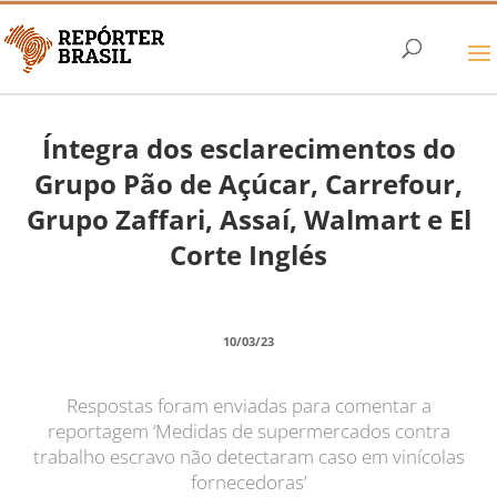
Íntegra dos esclarecimentos do
Grupo Pão de Açúcar, Carrefour,
Grupo Zaffari, Assaí, Walmart e El
Corte Inglés
10/03/23
Respostas foram enviadas para comentar a
reportagem ‘Medidas de supermercados contra
trabalho escravo não detectaram caso em vinícolas
fornecedoras’