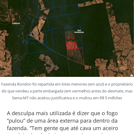
Fazenda Rondon foi repartida em lotes menores (em azul) e o proprietário
diz que vendeu a parte embargada (em vermelho) antes do desmate, mas
Sema-MT não aceitou justificativa e o multou em R$ 5 milhões
A desculpa mais utilizada é dizer que o fogo
“pulou” de uma área externa para dentro da
fazenda. “Tem gente que até cava um aceiro