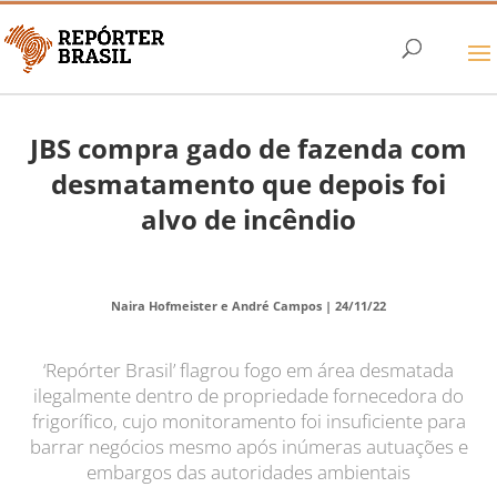
JBS compra gado de fazenda com
desmatamento que depois foi
alvo de incêndio
Naira Hofmeister e André Campos |
24/11/22
‘Repórter Brasil’ flagrou fogo em área desmatada
ilegalmente dentro de propriedade fornecedora do
frigorífico, cujo monitoramento foi insuficiente para
barrar negócios mesmo após inúmeras autuações e
embargos das autoridades ambientais