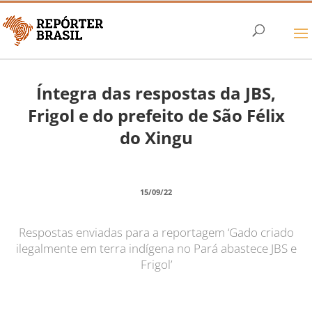
Íntegra das respostas da JBS,
Frigol e do prefeito de São Félix
do Xingu
15/09/22
Respostas enviadas para a reportagem ‘Gado criado
ilegalmente em terra indígena no Pará abastece JBS e
Frigol’