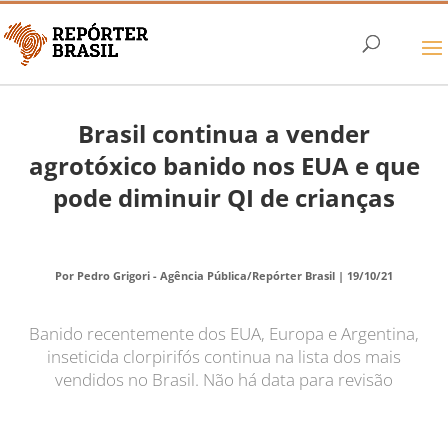
Brasil continua a vender
agrotóxico banido nos EUA e que
pode diminuir QI de crianças
Por Pedro Grigori - Agência Pública/Repórter Brasil |
19/10/21
Banido recentemente dos EUA, Europa e Argentina,
inseticida clorpirifós continua na lista dos mais
vendidos no Brasil. Não há data para revisão