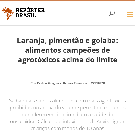
Laranja, pimentão e goiaba:
alimentos campeões de
agrotóxicos acima do limite
Por Pedro Grigori e Bruno Fonseca |
22/10/20
Saiba quais são os alimentos com mais agrotóxicos
proibidos ou acima do volume permitido e aqueles
que oferecem risco imediato à saúde do
consumidor. Cálculo de intoxicação da Anvisa ignora
crianças com menos de 10 anos