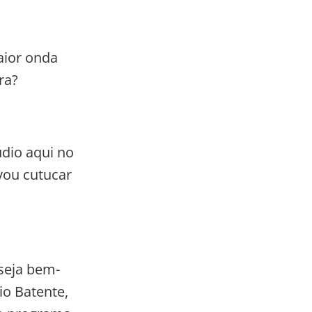
aior onda
ra?
udio aqui no
vou cutucar
 seja bem-
o Batente,