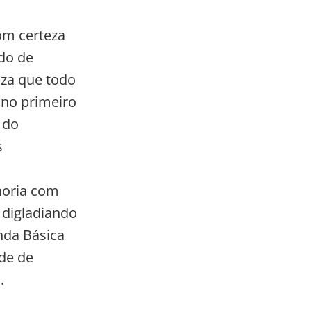
com certeza
odo de
eza que todo
 no primeiro
 do
s
noria com
 digladiando
nda Básica
de de
a.