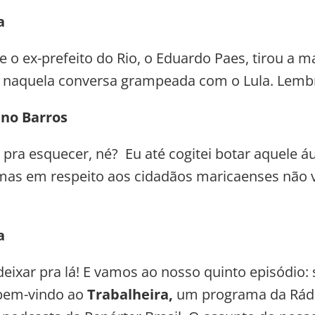
a
e o ex-prefeito do Rio, o Eduardo Paes, tirou a m
 naquela conversa grampeada com o Lula. Lemb
ano Barros
 pra esquecer, né? Eu até cogitei botar aquele á
as em respeito aos cidadãos maricaenses não 
a
eixar pra lá! E vamos ao nosso quinto episódio:
 bem-vindo ao
Trabalheira,
um programa da Rádi