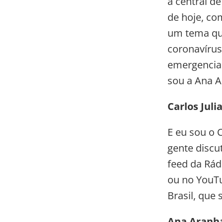
a central d
de hoje, co
um tema qu
coronavírus
emergencial
sou a Ana A
Carlos Juli
E eu sou o C
gente discu
feed da Rád
ou no YouTub
Brasil, que
Ana Aranh