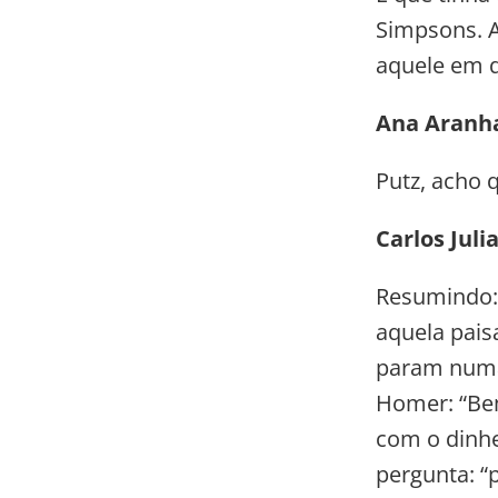
Simpsons. A
aquele em q
Ana Aranh
Putz, acho
Carlos Juli
Resumindo: 
aquela pais
param numa 
Homer: “Bem
com o dinhe
pergunta: “