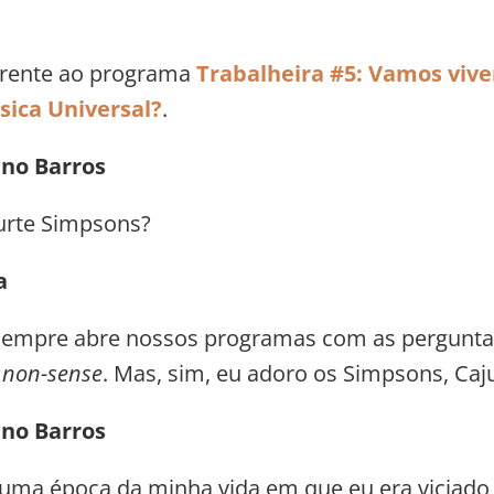
erente ao programa
Trabalheira #5: Vamos vive
sica Universal?
.
ano Barros
urte Simpsons?
a
 sempre abre nossos programas com as pergunta
e
non-sense
. Mas, sim, eu adoro os Simpsons, Caj
ano Barros
 uma época da minha vida em que eu era viciad