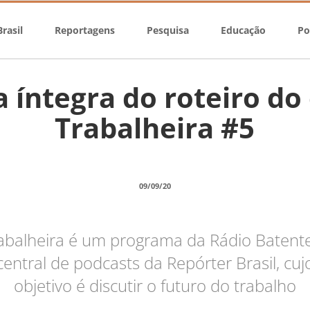
rasil
Reportagens
Pesquisa
Educação
Po
a íntegra do roteiro do
Trabalheira #5
09/09/20
abalheira é um programa da Rádio Batente
central de podcasts da Repórter Brasil, cuj
objetivo é discutir o futuro do trabalho