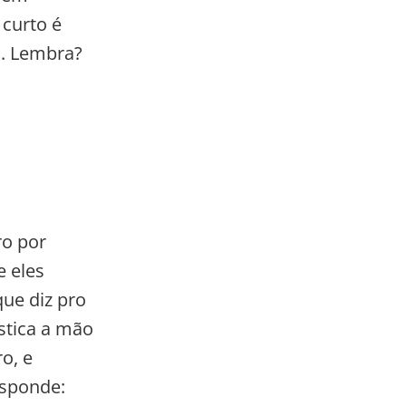
 curto é
a. Lembra?
ro por
e eles
ue diz pro
stica a mão
ro, e
esponde: