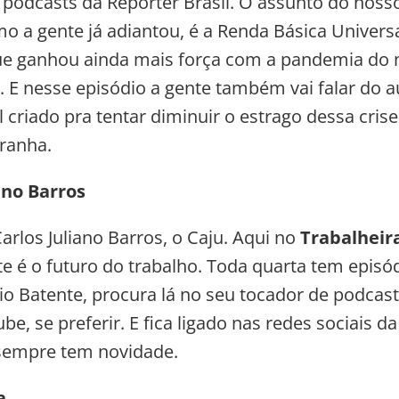
e podcasts da Repórter Brasil. O assunto do nos
mo a gente já adiantou, é a Renda Básica Universa
e ganhou ainda mais força com a pandemia do 
. E nesse episódio a gente também vai falar do au
 criado pra tentar diminuir o estrago dessa crise
ranha.
ano Barros
arlos Juliano Barros, o Caju. Aqui no
Trabalheir
te é o futuro do trabalho. Toda quarta tem episó
io Batente, procura lá no seu tocador de podcast
e, se preferir. E fica ligado nas redes sociais d
 sempre tem novidade.
a