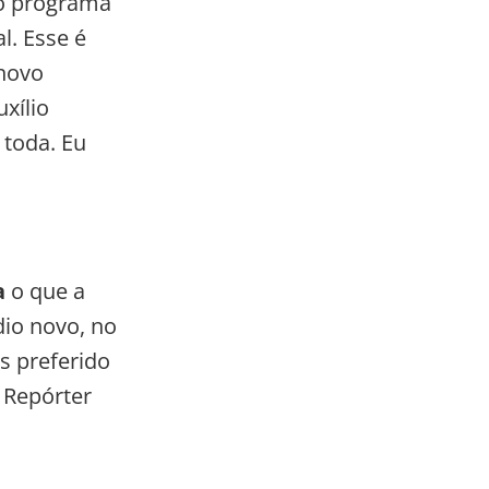
so programa
l. Esse é
novo
xílio
 toda. Eu
a
o que a
dio novo, no
s preferido
a Repórter