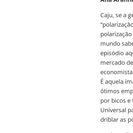
Caju, se a 
“polarização
polarização
mundo sabe 
episódio aq
mercado de 
economista
É aquela i
ótimos empr
por bicos e
Universal p
driblar as p