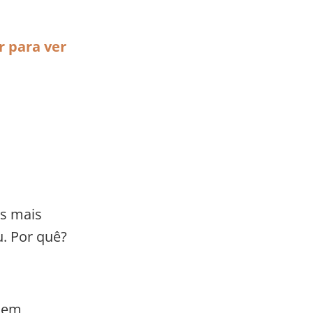
r para ver
s mais
u. Por quê?
o em