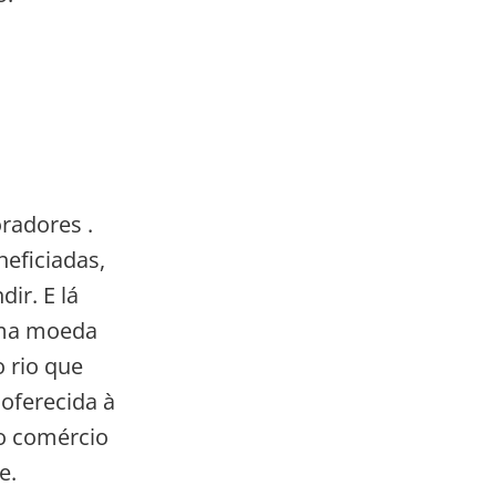
radores .
eficiadas,
ir. E lá
uma moeda
rio que
oferecida à
no comércio
e.