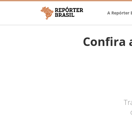
A Repórter B
Confira 
Tr