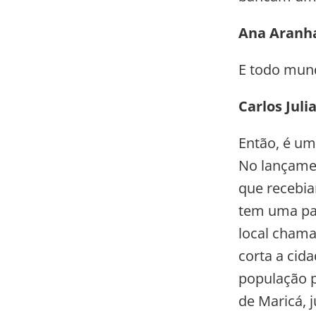
Ana Aranh
E todo mun
Carlos Juli
Então, é um
No lançame
que recebia
tem uma pa
local cham
corta a cid
população p
de Maricá, 