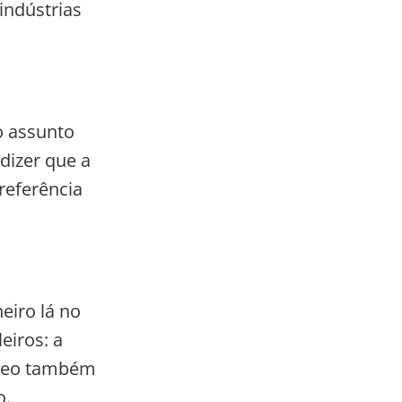
indústrias
o assunto
dizer que a
referência
eiro lá no
eiros: a
róleo também
o.