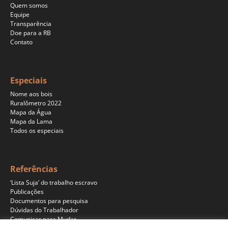
Quem somos
Equipe
Transparência
Doe para a RB
Contato
Especiais
Nome aos bois
Ruralômetro 2022
Mapa da Água
Mapa da Lama
Todos os especiais
Referências
‘Lista Suja’ do trabalho escravo
Publicações
Documentos para pesquisa
Dúvidas do Trabalhador
Comunicar para Mudar