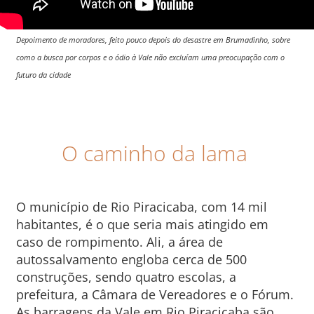
Depoimento de moradores, feito pouco depois do desastre em Brumadinho, sobre
como a busca por corpos e o ódio à Vale não excluíam uma preocupação com o
futuro da cidade
O caminho da lama
O município de Rio Piracicaba, com 14 mil
habitantes, é o que seria mais atingido em
caso de rompimento. Ali, a área de
autossalvamento engloba cerca de 500
construções, sendo quatro escolas, a
prefeitura, a Câmara de Vereadores e o Fórum.
As barragens da Vale em Rio Piracicaba são,