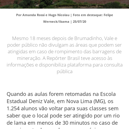
Por Amanda Rossi e Hugo Nicolau | Foto em destaque: Felipe
Werneck/Ibama |
25/07/20
Mesmo 18 meses depois de Brumadinho, Vale e
poder público não divulgam as áreas que podem ser
atingidas em caso de rompimento das barragens de
mineração. A Repórter Brasil teve acesso às
informações e disponibiliza plataforma para consulta
pública
Quando as aulas forem retomadas na Escola
Estadual Deniz Vale, em Nova Lima (MG), os
1.254 alunos vão voltar para suas classes sem
saber que o local pode ser atingido por um rio
de lama em menos de 30 minutos no caso de