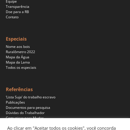
Equipe
Transparência
Doe para a RB
Contato
Especiais
Nome aos bois
Ruralômetro 2022
Mapa da Água
Mapa da Lama
Todos os especiais
Referências
‘Lista Suja’ do trabalho escravo
Publicações
Documentos para pesquisa
Dúvidas do Trabalhador
Comunicar para Mudar
Ao clicar em "Aceitar todos os cookies", você concorda