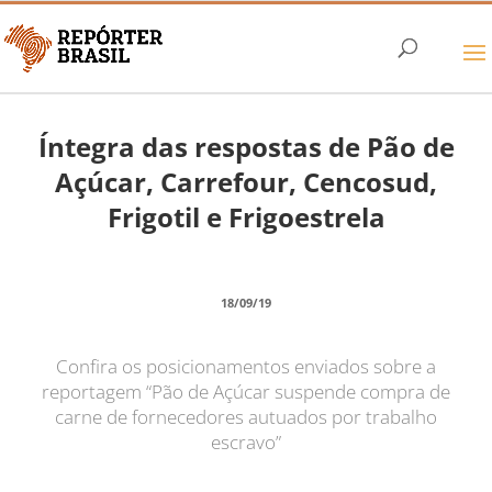
Íntegra das respostas de Pão de
Açúcar, Carrefour, Cencosud,
Frigotil e Frigoestrela
18/09/19
Confira os posicionamentos enviados sobre a
reportagem “Pão de Açúcar suspende compra de
carne de fornecedores autuados por trabalho
escravo”