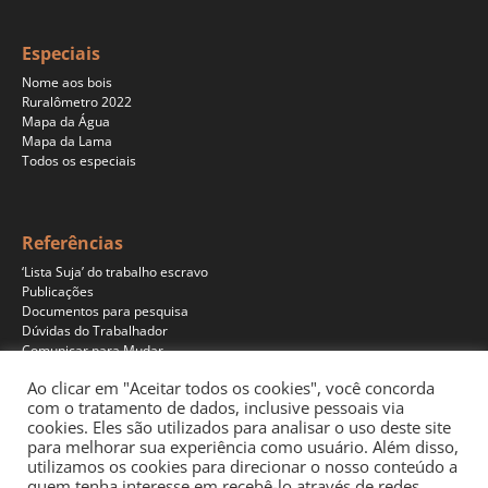
Especiais
Nome aos bois
Ruralômetro 2022
Mapa da Água
Mapa da Lama
Todos os especiais
Referências
‘Lista Suja’ do trabalho escravo
Publicações
Documentos para pesquisa
Dúvidas do Trabalhador
Comunicar para Mudar
Ao clicar em "Aceitar todos os cookies", você concorda
com o tratamento de dados, inclusive pessoais via
cookies. Eles são utilizados para analisar o uso deste site
Programas
para melhorar sua experiência como usuário. Além disso,
Jornalismo
utilizamos os cookies para direcionar o nosso conteúdo a
Pesquisa
quem tenha interesse em recebê-lo através de redes