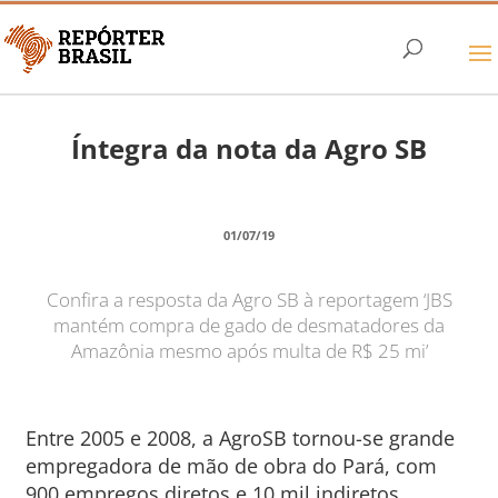
Íntegra da nota da Agro SB
01/07/19
Confira a resposta da Agro SB à reportagem ‘JBS
mantém compra de gado de desmatadores da
Amazônia mesmo após multa de R$ 25 mi’
Entre 2005 e 2008, a AgroSB tornou-se grande
empregadora de mão de obra do Pará, com
900 empregos diretos e 10 mil indiretos,