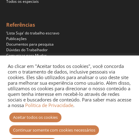
Todos os especiais
Referências
‘Lista Suja’ do trabalho escravo
Publicações
Documentos para pesquisa
Dúvidas do Trabalhador
Comunicar para Mudar
Ao clicar em "Aceitar todos os cookies", você concorda
com o tratamento de dados, inclusive pessoais via
cookies. Eles são utilizados para analisar o uso deste site
Programas
para melhorar sua experiência como usuário. Além disso,
Jornalismo
utilizamos os cookies para direcionar o nosso conteúdo a
Pesquisa
quem tenha interesse em recebê-lo através de redes
Educação
sociais e buscadores de conteúdo. Para saber mais acesse
Documentários
a nossa
Política de Privacidade
.
Podcast
Aceitar todos os cookies
Continuar somente com cookies necessários