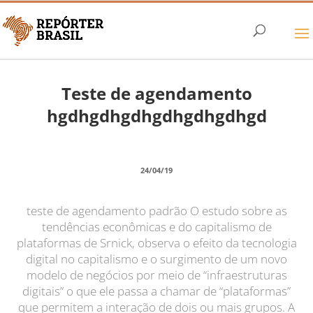
Teste de agendamento
hgdhgdhgdhgdhgdhgdhgd
24/04/19
teste de agendamento padrão O estudo sobre as
tendências econômicas e do capitalismo de
plataformas de Srnick, observa o efeito da tecnologia
digital no capitalismo e o surgimento de um novo
modelo de negócios por meio de “infraestruturas
digitais” o que ele passa a chamar de “plataformas”
que permitem a interação de dois ou mais grupos. A