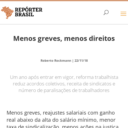
Menos greves, menos direitos
Roberto Rockmann |
22/11/18
Um ano após entrar em vigor, reforma trabalhista
reduz acordos coletivos, receita de sindicatos e
número de paralisações de trabalhadores
Menos greves, reajustes salariais com ganho
real abaixo da alta do salário mínimo, menor
taxa de sindicalização, menos ações na justiça