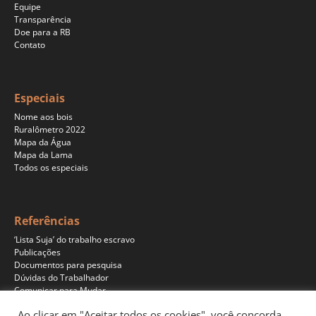
Equipe
Transparência
Doe para a RB
Contato
Especiais
Nome aos bois
Ruralômetro 2022
Mapa da Água
Mapa da Lama
Todos os especiais
Referências
‘Lista Suja’ do trabalho escravo
Publicações
Documentos para pesquisa
Dúvidas do Trabalhador
Comunicar para Mudar
Ao clicar em "Aceitar todos os cookies", você concorda