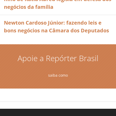
negócios da família
Newton Cardoso Júnior: fazendo leis e
bons negócios na Câmara dos Deputados
Apoie a Repórter Brasil
saiba como