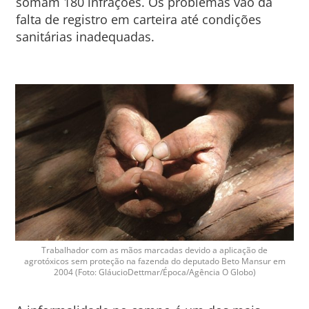
somam 180 infrações. Os problemas vão da
falta de registro em carteira até condições
sanitárias inadequadas.
Trabalhador com as mãos marcadas devido a aplicação de
agrotóxicos sem proteção na fazenda do deputado Beto Mansur em
2004 (Foto: GláucioDettmar/Época/Agência O Globo)