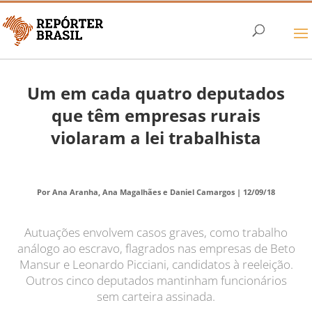
Um em cada quatro deputados
que têm empresas rurais
violaram a lei trabalhista
Por Ana Aranha, Ana Magalhães e Daniel Camargos |
12/09/18
Autuações envolvem casos graves, como trabalho
análogo ao escravo, flagrados nas empresas de Beto
Mansur e Leonardo Picciani, candidatos à reeleição.
Outros cinco deputados mantinham funcionários
sem carteira assinada.