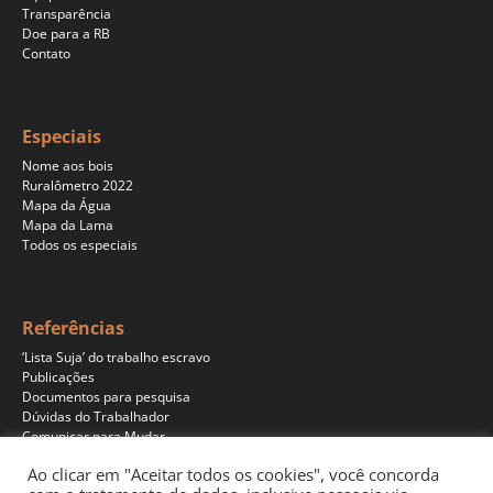
Transparência
Doe para a RB
Contato
Especiais
Nome aos bois
Ruralômetro 2022
Mapa da Água
Mapa da Lama
Todos os especiais
Referências
‘Lista Suja’ do trabalho escravo
Publicações
Documentos para pesquisa
Dúvidas do Trabalhador
Comunicar para Mudar
Ao clicar em "Aceitar todos os cookies", você concorda