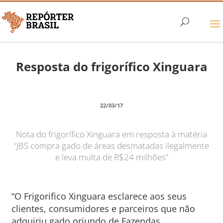
Resposta do frigorífico Xinguara
22/03/17
Nota do frigorífico Xinguara em resposta à matéria
“JBS compra gado de áreas desmatadas ilegalmente
e leva multa de R$24 milhões”
“O Frigorifico Xinguara esclarece aos seus
clientes, consumidores e parceiros que não
adquiriu gado oriundo de Fazendas