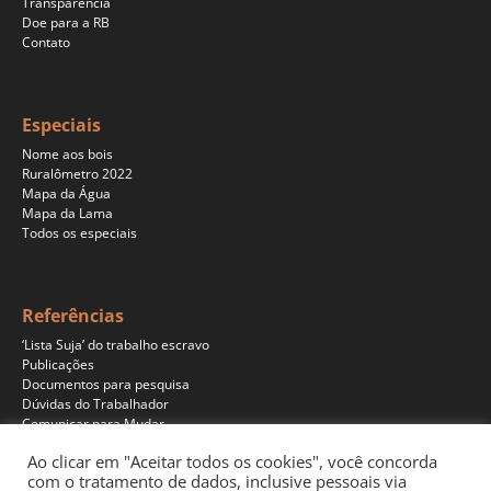
Transparência
Doe para a RB
Contato
Especiais
Nome aos bois
Ruralômetro 2022
Mapa da Água
Mapa da Lama
Todos os especiais
Referências
‘Lista Suja’ do trabalho escravo
Publicações
Documentos para pesquisa
Dúvidas do Trabalhador
Comunicar para Mudar
Ao clicar em "Aceitar todos os cookies", você concorda
com o tratamento de dados, inclusive pessoais via