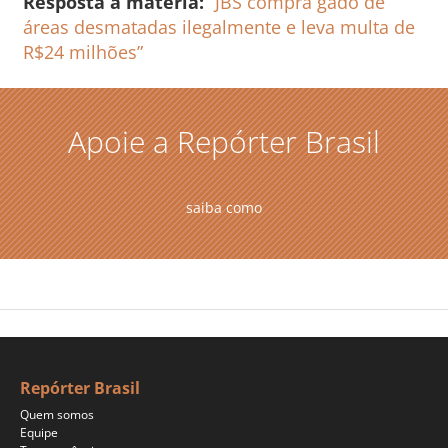
Resposta à matéria:
“JBS compra gado de
áreas desmatadas ilegalmente e leva multa de
R$24 milhões”
Apoie a Repórter Brasil
saiba como
Repórter Brasil
Quem somos
Equipe