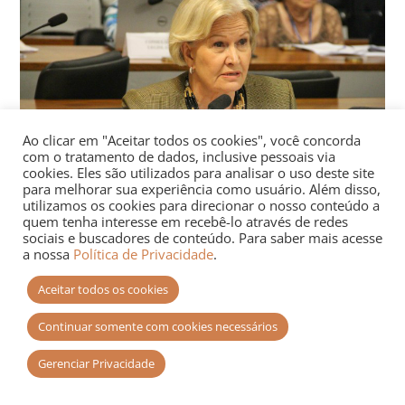
Ao clicar em "Aceitar todos os cookies", você concorda
com o tratamento de dados, inclusive pessoais via
cookies. Eles são utilizados para analisar o uso deste site
para melhorar sua experiência como usuário. Além disso,
utilizamos os cookies para direcionar o nosso conteúdo a
quem tenha interesse em recebê-lo através de redes
Senadora Ana Amélia (PP-RS), autora de projeto que muda as regras
para a realização de pesquisas clínicas (Foto: Agência Senado)
sociais e buscadores de conteúdo. Para saber mais acesse
a nossa
Política de Privacidade
.
O representante dos usuários do SUS lembra
Aceitar todos os cookies
que a Índia aprovou uma legislação similar à
Continuar somente com cookies necessários
proposta por Ana Amélia em 2005, e foi um
desastre. “Só nos três primeiros anos foram
Gerenciar Privacidade
registradas 2,6 mil mortes em pesquisas
clínicas. A Suprema Corte do país acabou