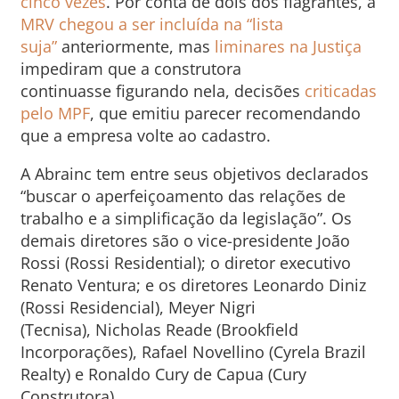
cinco vezes
. Por conta de dois dos flagrantes, a
MRV chegou a ser incluída na “lista
suja”
anteriormente, mas
liminares na Justiça
impediram que a construtora
continuasse figurando nela, decisões
criticadas
pelo MPF
, que emitiu parecer recomendando
que a empresa volte ao cadastro.
A Abrainc tem entre seus objetivos declarados
“buscar o aperfeiçoamento das relações de
trabalho e a simplificação da legislação”. Os
demais diretores são o vice-presidente João
Rossi (Rossi Residential); o diretor executivo
Renato Ventura; e os diretores Leonardo Diniz
(Rossi Residencial), Meyer Nigri
(Tecnisa), Nicholas Reade (Brookfield
Incorporações), Rafael Novellino (Cyrela Brazil
Realty) e Ronaldo Cury de Capua (Cury
Construtora).