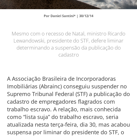
Por Daniel Santini* |
30/12/14
Mesmo com o recesso de Natal, ministro Ricardo
Lewandowski, presidente do STF, defere liminar
determinando a suspensão da publicação do
cadastro
A Associação Brasileira de Incorporadoras
Imobiliárias (Abrainc) conseguiu suspender no
Supremo Tribunal Federal (STF) a publicação do
cadastro de empregadores flagrados com
trabalho escravo. A relação, mais conhecida
como “lista suja” do trabalho escravo, seria
atualizada nesta terça-feira, dia 30, mas acabou
suspensa por liminar do presidente do STF, o