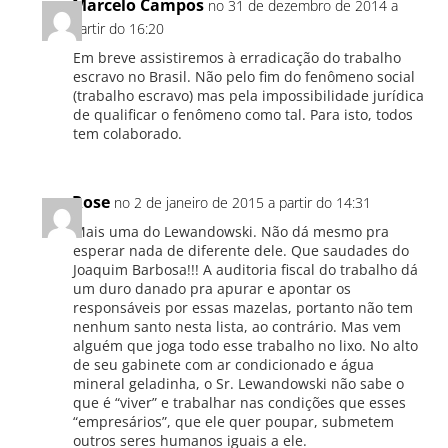
Marcelo Campos
no 31 de dezembro de 2014 a
partir do 16:20
Em breve assistiremos à erradicação do trabalho
escravo no Brasil. Não pelo fim do fenômeno social
(trabalho escravo) mas pela impossibilidade jurídica
de qualificar o fenômeno como tal. Para isto, todos
tem colaborado.
Rose
no 2 de janeiro de 2015 a partir do 14:31
Mais uma do Lewandowski. Não dá mesmo pra
esperar nada de diferente dele. Que saudades do
Joaquim Barbosa!!! A auditoria fiscal do trabalho dá
um duro danado pra apurar e apontar os
responsáveis por essas mazelas, portanto não tem
nenhum santo nesta lista, ao contrário. Mas vem
alguém que joga todo esse trabalho no lixo. No alto
de seu gabinete com ar condicionado e água
mineral geladinha, o Sr. Lewandowski não sabe o
que é “viver” e trabalhar nas condições que esses
“empresários”, que ele quer poupar, submetem
outros seres humanos iguais a ele.