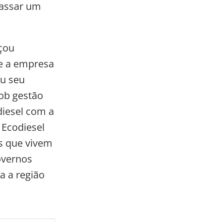
cassar um
nçou
ue a empresa
iu seu
sob gestão
diesel com a
 Ecodiesel
es que vivem
overnos
a a região