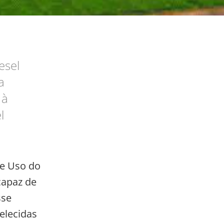
esel
a
 à
l
e Uso do
capaz de
sse
elecidas