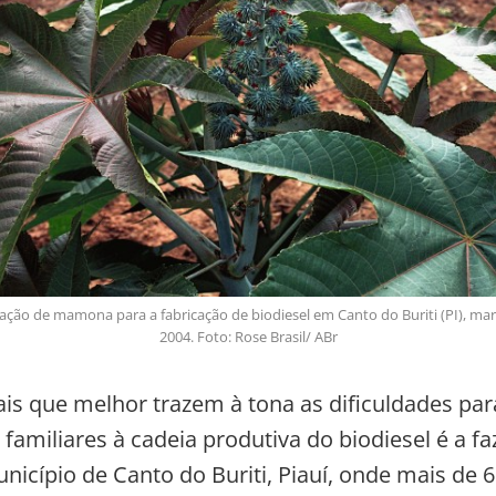
ação de mamona para a fabricação de biodiesel em Canto do Buriti (PI), ma
2004. Foto: Rose Brasil/ ABr
is que melhor trazem à tona as dificuldades para
 familiares à cadeia produtiva do biodiesel é a f
nicípio de Canto do Buriti, Piauí, onde mais de 6