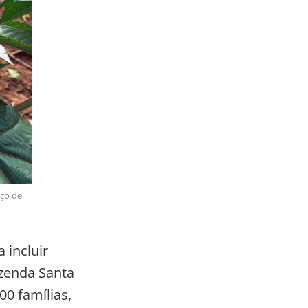
rço de
 incluir
azenda Santa
00 famílias,