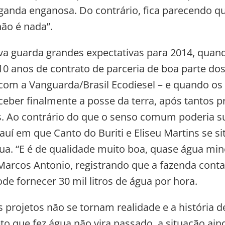
ganda enganosa. Do contrário, fica parecendo qu
ão é nada”.
va guarda grandes expectativas para 2014, qua
0 anos de contrato de parceria de boa parte d
com a Vanguarda/Brasil Ecodiesel – e quando os 
eber finalmente a posse da terra, após tantos 
. Ao contrário do que o senso comum poderia su
iauí em que Canto do Buriti e Eliseu Martins se s
ua. “E é de qualidade muito boa, quase água mine
Marcos Antonio, registrando que a fazenda con
de fornecer 30 mil litros de água por hora.
 projetos não se tornam realidade e a história d
to que fez água não vira passado, a situação ain