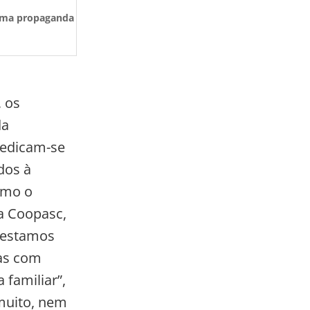
 uma propaganda
, os
da
dedicam-se
dos à
omo o
da Coopasc,
a estamos
as com
familiar”,
 muito, nem