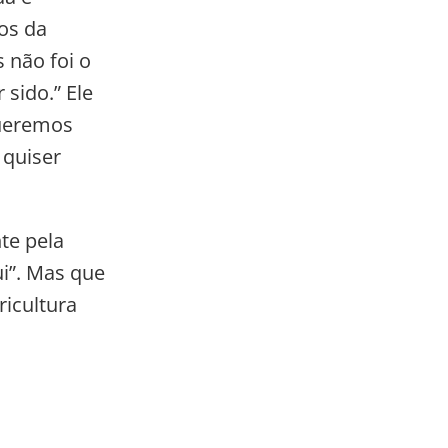
os da
 não foi o
sido.” Ele
queremos
 quiser
te pela
ui”. Mas que
icultura