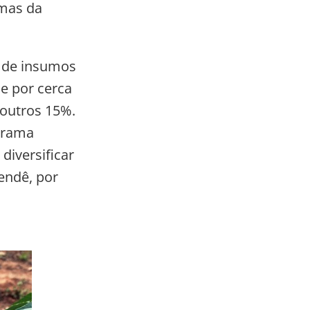
imas da
 de insumos
e por cerca
 outros 15%.
grama
diversificar
endê, por