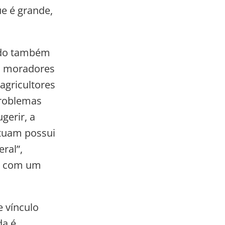
e é grande,
ndo também
os moradores
agricultores
problemas
gerir, a
ituam possui
ral”,
ta com um
e vínculo
da é