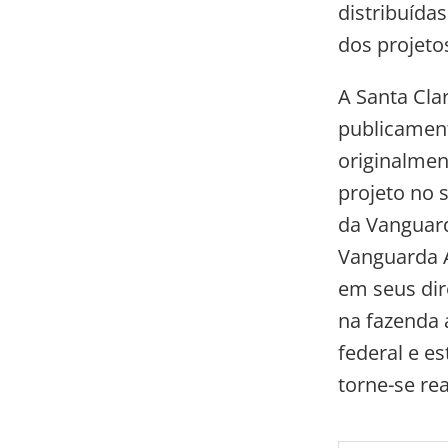
distribuída
dos projeto
A Santa Cla
publicament
originalment
projeto no 
da Vanguard
Vanguarda A
em seus dir
na fazenda
federal e e
torne-se rea