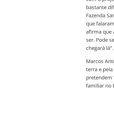
bastante di
Fazenda Sant
que falaram
afirma que 
ser. Pode s
chegará lá”.
Marcos Anto
terra e pel
pretendem “
familiar no 