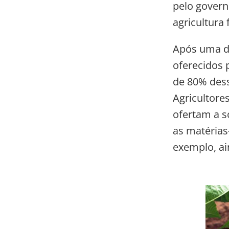
pelo govern
agricultura
Após uma dé
oferecidos 
de 80% dess
Agricultore
ofertam a s
as matéria
exemplo, ai