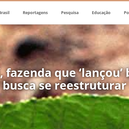
rasil
Reportagens
Pesquisa
Educação
Po
, fazenda que ‘lançou’ 
busca se reestruturar