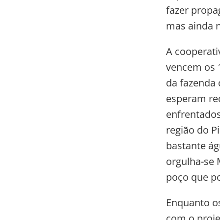
fazer propa
mas ainda n
A cooperati
vencem os 1
da fazenda 
esperam rec
enfrentados
região do P
bastante ág
orgulha-se 
poço que po
Enquanto os
com o proje