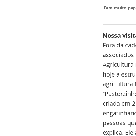
Tem muito pepi
Nossa visit
Fora da cade
associados 
Agricultura
hoje a estr
agricultura
“Pastorzinh
criada em 2
engatinhan
pessoas que
explica. El