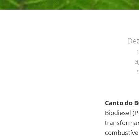
Dez
a
Canto do Bu
Biodiesel (
transformar
combustível