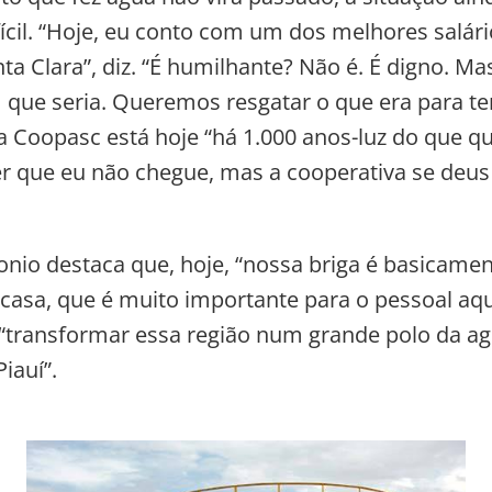
fícil. “Hoje, eu conto com um dos melhores salári
a Clara”, diz. “É humilhante? Não é. É digno. Mas
 que seria. Queremos resgatar o que era para ter 
a Coopasc está hoje “há 1.000 anos-luz do que 
er que eu não chegue, mas a cooperativa se deus
nio destaca que, hoje, “nossa briga é basicamen
a casa, que é muito importante para o pessoal aq
transformar essa região num grande polo da agr
Piauí”.