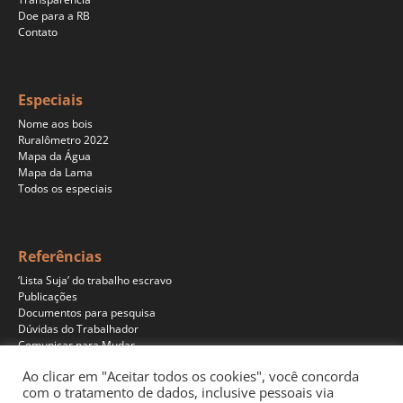
Doe para a RB
Contato
Especiais
Nome aos bois
Ruralômetro 2022
Mapa da Água
Mapa da Lama
Todos os especiais
Referências
‘Lista Suja’ do trabalho escravo
Publicações
Documentos para pesquisa
Dúvidas do Trabalhador
Comunicar para Mudar
Ao clicar em "Aceitar todos os cookies", você concorda
com o tratamento de dados, inclusive pessoais via