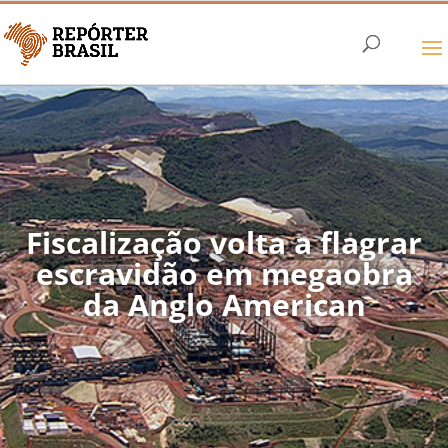
Fiscalização volta a flagrar
escravidão em megaobra
da Anglo American