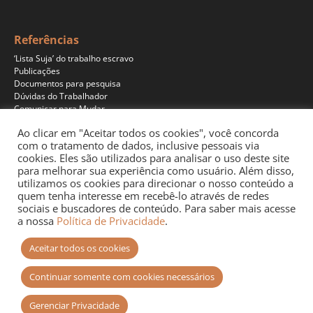
Referências
‘Lista Suja’ do trabalho escravo
Publicações
Documentos para pesquisa
Dúvidas do Trabalhador
Comunicar para Mudar
Ao clicar em "Aceitar todos os cookies", você concorda
com o tratamento de dados, inclusive pessoais via
cookies. Eles são utilizados para analisar o uso deste site
Programas
para melhorar sua experiência como usuário. Além disso,
Jornalismo
utilizamos os cookies para direcionar o nosso conteúdo a
Pesquisa
quem tenha interesse em recebê-lo através de redes
Educação
sociais e buscadores de conteúdo. Para saber mais acesse
Documentários
a nossa
Política de Privacidade
.
Podcast
Aceitar todos os cookies
Continuar somente com cookies necessários
Gerenciar Privacidade