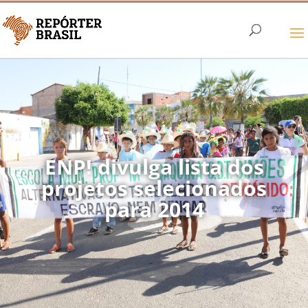
ENP! divulga lista dos
projetos selecionados
para 2014