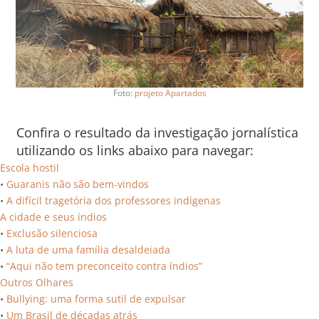
Foto:
projeto Apartados
Confira o resultado da investigação jornalística
utilizando os links abaixo para navegar:
Escola hostil
•
Guaranis não são bem-vindos
•
A difícil tragetória dos professores indígenas
A cidade e seus índios
•
Exclusão silenciosa
•
A luta de uma família desaldeiada
•
“Aqui não tem preconceito contra índios”
Outros Olhares
•
Bullying: uma forma sutil de expulsar
•
Um Brasil de décadas atrás