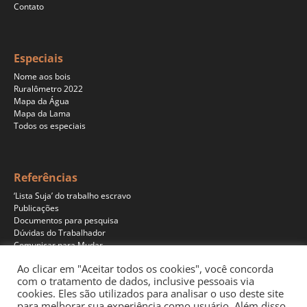
Contato
Especiais
Nome aos bois
Ruralômetro 2022
Mapa da Água
Mapa da Lama
Todos os especiais
Referências
‘Lista Suja’ do trabalho escravo
Publicações
Documentos para pesquisa
Dúvidas do Trabalhador
Comunicar para Mudar
Ao clicar em "Aceitar todos os cookies", você concorda
com o tratamento de dados, inclusive pessoais via
cookies. Eles são utilizados para analisar o uso deste site
Programas
para melhorar sua experiência como usuário. Além disso,