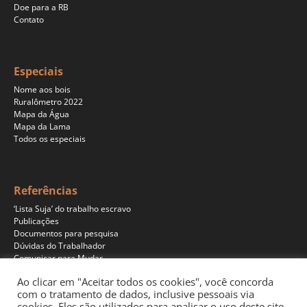
Doe para a RB
Contato
Especiais
Nome aos bois
Ruralômetro 2022
Mapa da Água
Mapa da Lama
Todos os especiais
Referências
‘Lista Suja’ do trabalho escravo
Publicações
Documentos para pesquisa
Dúvidas do Trabalhador
Comunicar para Mudar
Ao clicar em "Aceitar todos os cookies", você concorda
com o tratamento de dados, inclusive pessoais via
cookies. Eles são utilizados para analisar o uso deste site