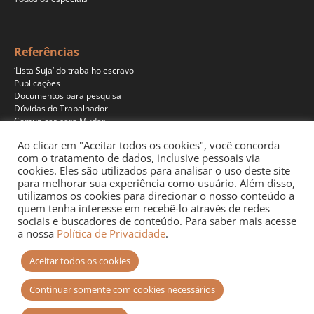
Referências
‘Lista Suja’ do trabalho escravo
Publicações
Documentos para pesquisa
Dúvidas do Trabalhador
Comunicar para Mudar
Ao clicar em "Aceitar todos os cookies", você concorda
com o tratamento de dados, inclusive pessoais via
cookies. Eles são utilizados para analisar o uso deste site
Programas
para melhorar sua experiência como usuário. Além disso,
Jornalismo
utilizamos os cookies para direcionar o nosso conteúdo a
Pesquisa
quem tenha interesse em recebê-lo através de redes
Educação
sociais e buscadores de conteúdo. Para saber mais acesse
Documentários
a nossa
Política de Privacidade
.
Podcast
Aceitar todos os cookies
Continuar somente com cookies necessários