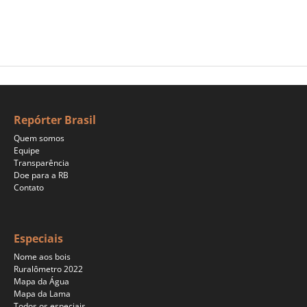
Repórter Brasil
Quem somos
Equipe
Transparência
Doe para a RB
Contato
Especiais
Nome aos bois
Ruralômetro 2022
Mapa da Água
Mapa da Lama
Todos os especiais