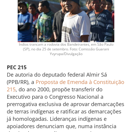
Índios trancam a rodovia dos Bandeirantes, em São Paulo
(SP), no dia 25 de setembro. Foto: Comissão Guarani
Yvyrupa/Divulgação
PEC 215
De autoria do deputado federal Almir Sá
(PPB/RR), a
Proposta de Emenda à Constituição
215
, do ano 2000, propõe transferir do
Executivo para o Congresso Nacional a
prerrogativa exclusiva de aprovar demarcações
de terras indígenas e ratificar as demarcações
já homologadas. Lideranças indígenas e
apoiadores denunciam que, numa instância