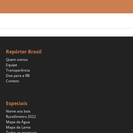
Repórter Brasil
Quem somos
Equipe
Transparência
Doe para a RB
Contato
Especiais
Nome aos bois
Ruralômetro 2022
Mapa da Água
Mapa da Lama
Todos os especiais