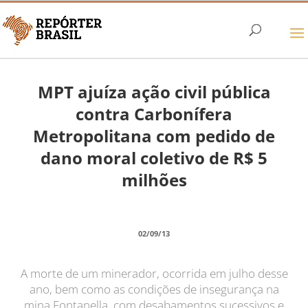
MPT ajuíza ação civil pública
contra Carbonífera
Metropolitana com pedido de
dano moral coletivo de R$ 5
milhões
02/09/13
A morte de um minerador, ocorrida em julho desse
ano, bem como as condições de insegurança na
mina Fontanella, com desabamentos sucessivos e