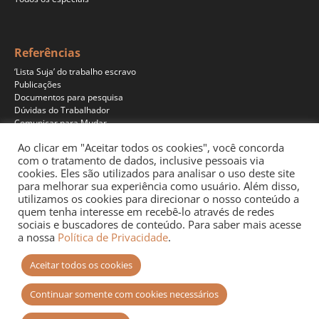
Referências
‘Lista Suja’ do trabalho escravo
Publicações
Documentos para pesquisa
Dúvidas do Trabalhador
Comunicar para Mudar
Ao clicar em "Aceitar todos os cookies", você concorda
com o tratamento de dados, inclusive pessoais via
cookies. Eles são utilizados para analisar o uso deste site
Programas
para melhorar sua experiência como usuário. Além disso,
Jornalismo
utilizamos os cookies para direcionar o nosso conteúdo a
Pesquisa
quem tenha interesse em recebê-lo através de redes
Educação
sociais e buscadores de conteúdo. Para saber mais acesse
Documentários
a nossa
Política de Privacidade
.
Podcast
Aceitar todos os cookies
Continuar somente com cookies necessários