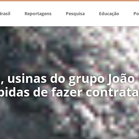
rasil
Reportagens
Pesquisa
Educação
Po
, usinas do grupo João
bidas de fazer contrat