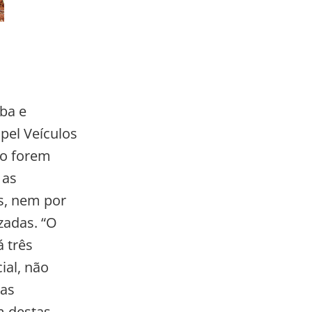
ba e
pel Veículos
ão forem
 as
s, nem por
zadas. “O
á três
ial, não
bas
m destas