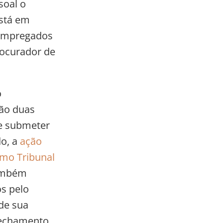
soal o
stá em
s empregados
rocurador de
o
ão duas
de submeter
do, a
ação
emo Tribunal
também
s pelo
de sua
fechamento