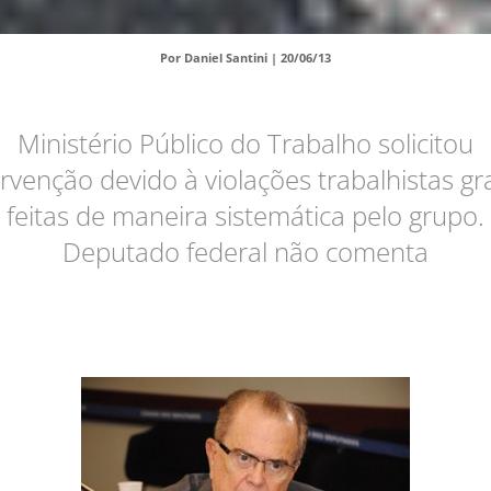
Por Daniel Santini |
20/06/13
Ministério Público do Trabalho solicitou
ervenção devido à violações trabalhistas gr
feitas de maneira sistemática pelo grupo.
Deputado federal não comenta