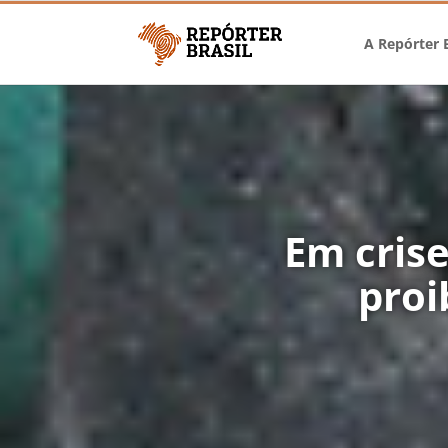
A Repórter B
Em crise
proi