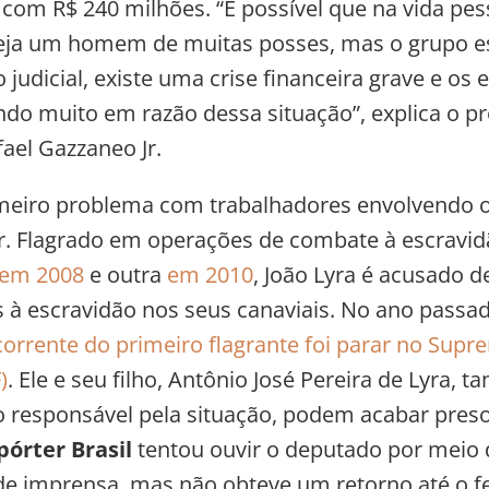
com R$ 240 milhões. “É possível que na vida pes
eja um homem de muitas posses, mas o grupo e
 judicial, existe uma crise financeira grave e o
ndo muito em razão dessa situação”, explica o p
fael Gazzaneo Jr.
meiro problema com trabalhadores envolvendo 
. Flagrado em operações de combate à escravid
em 2008
e outra
em 2010
, João Lyra é acusado 
 à escravidão nos seus canaviais. No ano passa
corrente do primeiro flagrante foi parar no Supr
)
. Ele e seu filho, Antônio José Pereira de Lyra, 
 responsável pela situação, podem acabar preso
pórter Brasil
tentou ouvir o deputado por meio 
de imprensa, mas não obteve um retorno até o 