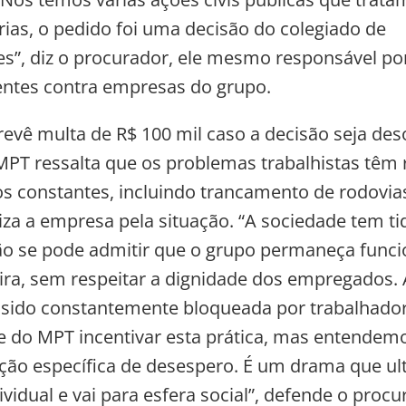
rias, o pedido foi uma decisão do colegiado de
s”, diz o procurador, ele mesmo responsável po
entes contra empresas do grupo.
revê multa de R$
100 mil caso a decisão seja de
MPT ressalta que os problemas trabalhistas têm 
s constantes, incluindo trancamento de rodovias
iza a empresa pela situação. “A sociedade tem ti
ão se pode admitir que o grupo permaneça func
ra, sem respeitar a dignidade dos empregados. 
 sido constantemente bloqueada por trabalhado
e do MPT incentivar esta prática, mas entendem
ção específica de desespero. É um drama que ul
vidual e vai para esfera social”, defende o procu