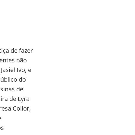
iça de fazer
rentes não
asiel Ivo, e
Público do
sinas de
ira de Lyra
resa Collor,
e
os