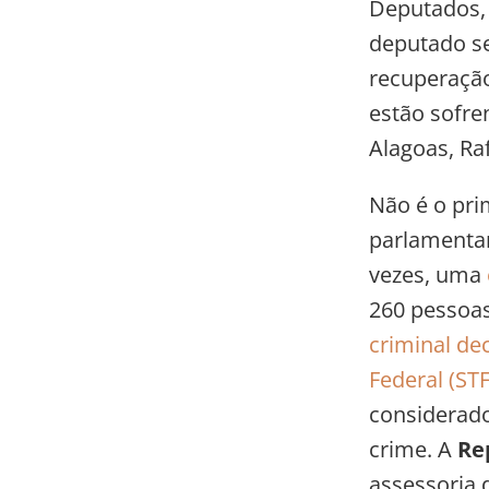
Deputados, 
deputado s
recuperação
estão sofre
Alagoas, Ra
Não é o pri
parlamentar
vezes, uma
260 pessoas
criminal de
Federal (STF
considerado
crime. A
Re
assessoria 