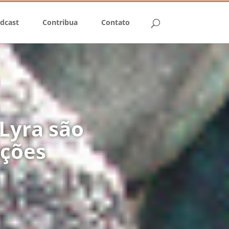
dcast
Contribua
Contato
 Lyra são
ações