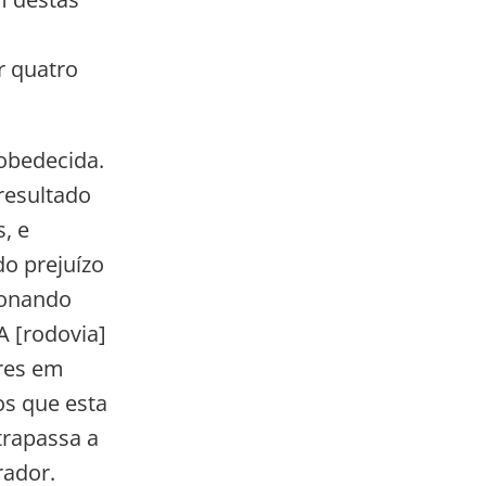
r quatro
sobedecida.
resultado
, e
do prejuízo
ionando
A [rodovia]
res em
os que esta
trapassa a
rador.