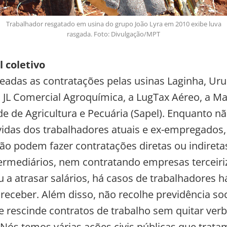
Trabalhador resgatado em usina do grupo João Lyra em 2010 exibe luva
rasgada. Foto: Divulgação/MPT
 coletivo
eadas as contratações pelas usinas Laginha, Uru
JL Comercial Agroquímica, a LugTax Aéreo, a Ma
de de Agricultura e Pecuária (Sapel). Enquanto n
vidas dos trabalhadores atuais e ex-empregados,
o podem fazer contratações diretas ou indireta
ermediários, nem contratando empresas terceiri
 a atrasar salários, há casos de trabalhadores h
eceber. Além disso, não recolhe previdência soc
 e rescinde contratos de trabalho sem quitar ver
. Nós temos várias ações civis públicas que trata