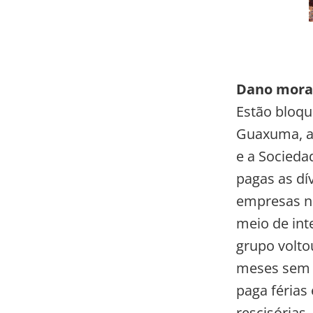
Dano moral
Estão bloqu
Guaxuma, a 
e a Socieda
pagas as dí
empresas nã
meio de int
grupo voltou
meses sem r
paga férias
rescisórias