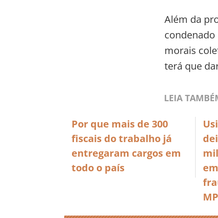
Além da pro
condenado a
morais cole
terá que da
LEIA TAMBÉ
Por que mais de 300
Us
fiscais do trabalho já
dei
entregaram cargos em
mil
todo o país
em
fra
MP