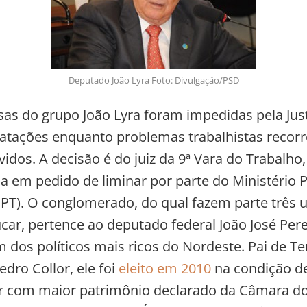
Deputado João Lyra Foto: Divulgação/PSD
as do grupo João Lyra foram impedidas pela Just
atações enquanto problemas trabalhistas recor
idos. A decisão é do juiz da 9ª Vara do Trabalho, J
a em pedido de liminar por parte do Ministério 
PT). O conglomerado, do qual fazem parte três u
car, pertence ao deputado federal João José Pere
 dos políticos mais ricos do Nordeste. Pai de Te
edro Collor, ele foi
eleito em 2010
na condição d
r com maior patrimônio declarado da Câmara d