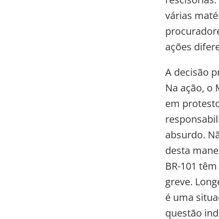
várias maté
procuradore
ações difer
A decisão p
Na ação, o 
em protesto
responsabil
absurdo. N
desta manei
BR-101 têm
greve. Long
é uma situa
questão indi