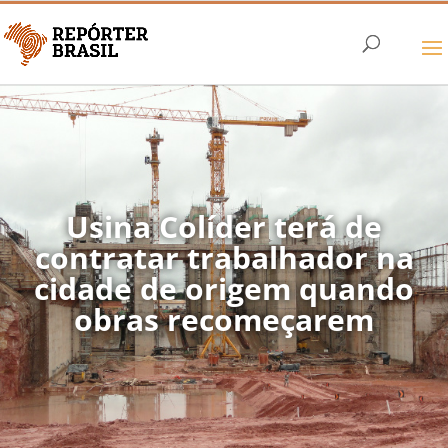
Usina Colíder terá de
contratar trabalhador na
cidade de origem quando
obras recomeçarem