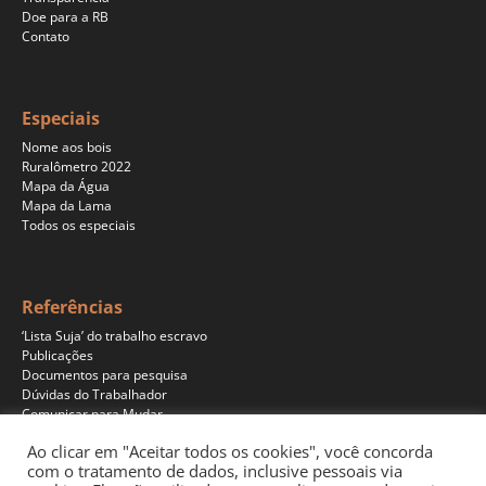
Doe para a RB
Contato
Especiais
Nome aos bois
Ruralômetro 2022
Mapa da Água
Mapa da Lama
Todos os especiais
Referências
‘Lista Suja’ do trabalho escravo
Publicações
Documentos para pesquisa
Dúvidas do Trabalhador
Comunicar para Mudar
Ao clicar em "Aceitar todos os cookies", você concorda
com o tratamento de dados, inclusive pessoais via