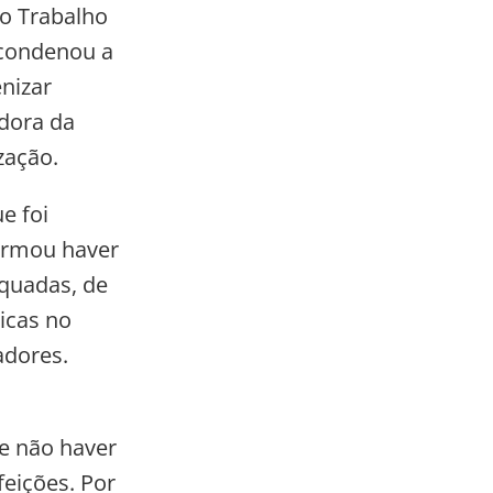
do Trabalho
 condenou a
nizar
dora da
zação.
e foi
firmou haver
equadas, de
icas no
adores.
e não haver
feições. Por