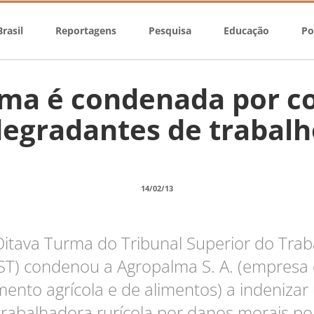
rasil
Reportagens
Pesquisa
Educação
Po
ma é condenada por c
degradantes de trabalh
14/02/13
itava Turma do Tribunal Superior do Trab
ST) condenou a Agropalma S. A. (empresa
ento agrícola e de alimentos) a indeniza
trabalhadora rurícola por danos morais po