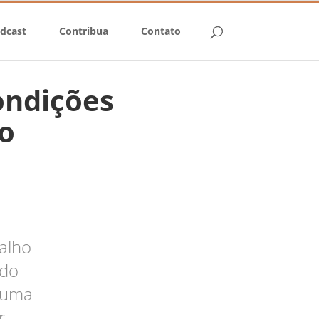
dcast
Contribua
Contato
ondições
o
alho
 do
r uma
r