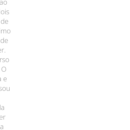
 ao
ois
 de
nimo
 de
r.
rso
 O
a e
isou
da
er
 a