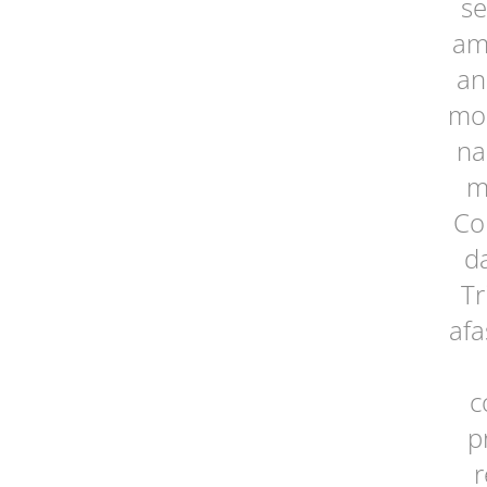
se
am
an
mon
na
m
Co
d
Tr
afa
c
p
r