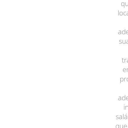
qu
loc
ade
su
t
e
pr
ade
i
salá
que 