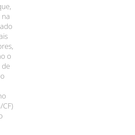
que,
 na
eado
ais
ores,
mo o
, de
do
no
m/CF)
o