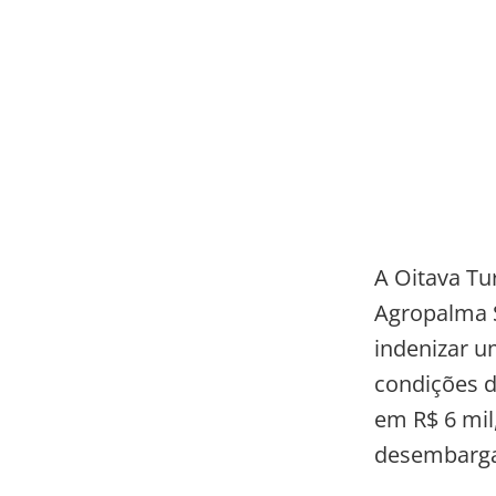
A Oitava Tu
Agropalma S
indenizar u
condições d
em R$ 6 mil
desembargad