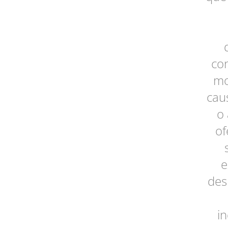
con
mo
cau
o
of
e
des
i