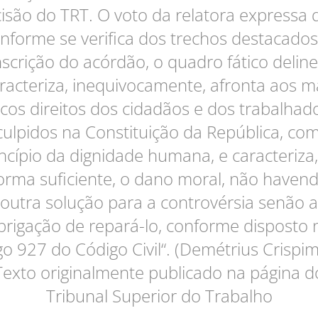
isão do TRT. O voto da relatora expressa 
onforme se verifica dos trechos destacados
nscrição do acórdão, o quadro fático delin
racteriza, inequivocamente, afronta aos m
cos direitos dos cidadãos e dos trabalhad
culpidos na Constituição da República, co
ncípio da dignidade humana, e caracteriza
orma suficiente, o dano moral, não haven
outra solução para a controvérsia senão a
brigação de repará-lo, conforme disposto 
go 927 do Código Civil“. (Demétrius Crispi
Texto originalmente publicado na página d
Tribunal Superior do Trabalho