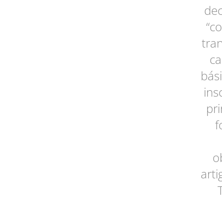
dec
“c
tra
ca
bási
ins
pri
f
o
arti