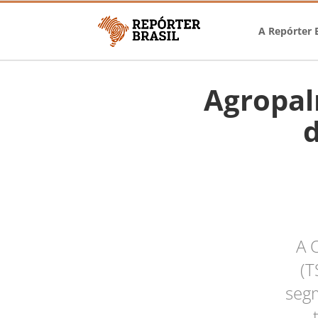
A Repórter B
Agropal
A O
(T
segm