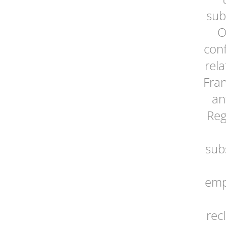
sub
O
con
rel
Fran
an
Reg
sub
emp
rec