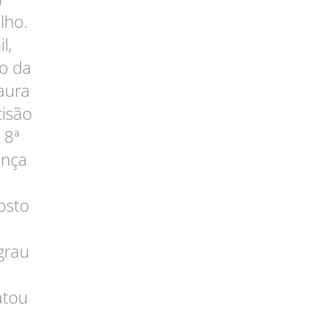
lho.
l,
o da
aura
cisão
 8ª
ença
osto
grau
atou