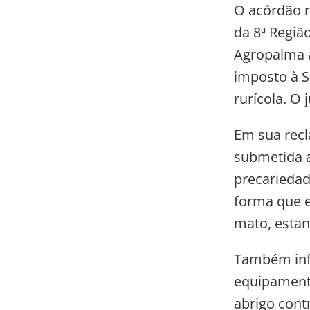
O acórdão r
da 8ª Regiã
Agropalma a
imposto à 
rurícola. O 
Em sua recl
submetida a
precariedad
forma que e
mato, estan
Também inf
equipamento
abrigo cont