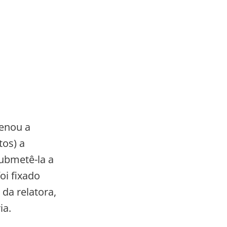
denou a
tos) a
ubmetê-la a
oi fixado
da relatora,
ia.