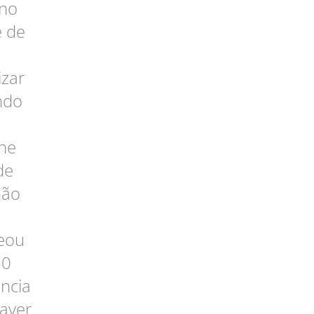
 no
e de
izar
ndo
he
de
não
teou
50
ância
haver