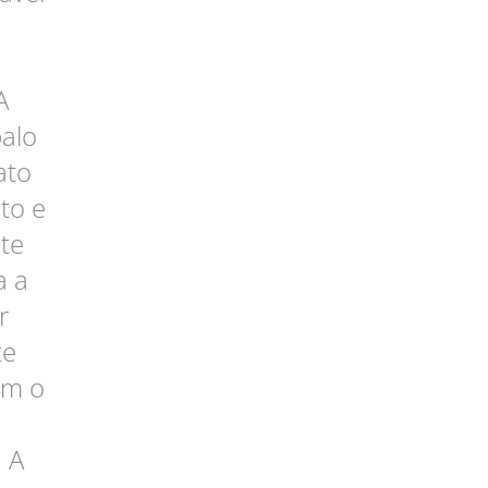
A
balo
ato
to e
te
a a
r
te
im o
 A