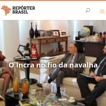
O Incra no fio da navalha