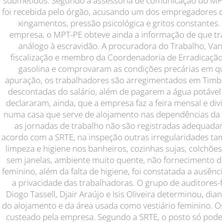
submetidos. Segundo a assessoria de comunicação do M
foi recebida pelo órgão, acusando um dos empregadores 
xingamentos, pressão psicológica e gritos constantes.
empresa, o MPT-PE obteve ainda a informação de que t
análogo à escravidão. A procuradora do Trabalho, Van
fiscalização e membro da Coordenadoria de Erradicação
gasolina e comprovaram as condições precárias em 
apuração, os trabalhadores são arregimentados em Timba
descontadas do salário, além de pagarem a água potáve
declararam, ainda, que a empresa faz a feira mensal e divi
numa casa que serve de alojamento nas dependências d
as jornadas de trabalho não são registradas adequadam
acordo com a SRTE, na inspeção outras irregularidades t
limpeza e higiene nos banheiros, cozinhas sujas, colchõe
sem janelas, ambiente muito quente, não fornecimento de
feminino, além da falta de higiene, foi constatada a ausên
a privacidade das trabalhadoras. O grupo de auditores-f
Diogo Tassell, Djair Araújo e Isis Oliveira determinou, dia
do alojamento e da área usada como vestiário feminino.
custeado pela empresa. Segundo a SRTE, o posto só poder