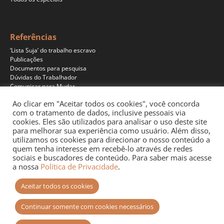
Referências
‘Lista Suja’ do trabalho escravo
Publicações
Documentos para pesquisa
Dúvidas do Trabalhador
Comunicar para Mudar
Ao clicar em "Aceitar todos os cookies", você concorda
com o tratamento de dados, inclusive pessoais via
cookies. Eles são utilizados para analisar o uso deste site
Programas
para melhorar sua experiência como usuário. Além disso,
Jornalismo
utilizamos os cookies para direcionar o nosso conteúdo a
Pesquisa
quem tenha interesse em recebê-lo através de redes
Educação
sociais e buscadores de conteúdo. Para saber mais acesse
Documentários
a nossa
Política de Privacidade
.
Podcast
Aceitar todos os cookies
Continuar somente com cookies necessários