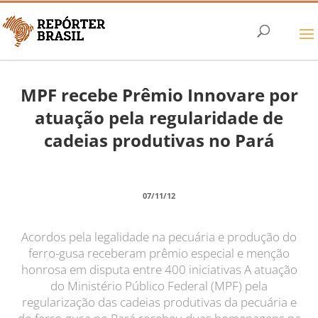
MPF recebe Prêmio Innovare por
atuação pela regularidade de
cadeias produtivas no Pará
07/11/12
Acordos pela legalidade na pecuária e produção do
ferro-gusa receberam prêmio especial e menção
honrosa em disputa entre 400 iniciativas A atuação
do Ministério Público Federal (MPF) pela
regularização das cadeias produtivas da pecuária e