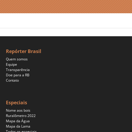
Repórter Brasil
Quem somos
Equipe
Transparência
Doe para a RB
Contato
Especiais
Nome aos bois
Ruralômetro 2022
Mapa da Água
Mapa da Lama
Todos os especiais