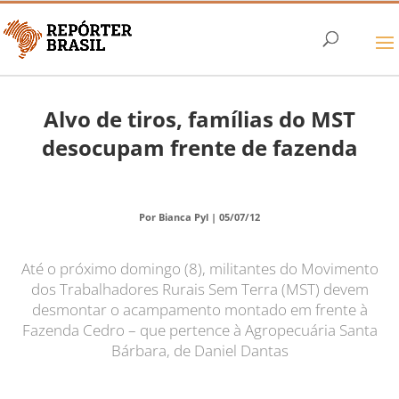
Alvo de tiros, famílias do MST
desocupam frente de fazenda
Por Bianca Pyl |
05/07/12
Até o próximo domingo (8), militantes do Movimento
dos Trabalhadores Rurais Sem Terra (MST) devem
desmontar o acampamento montado em frente à
Fazenda Cedro – que pertence à Agropecuária Santa
Bárbara, de Daniel Dantas