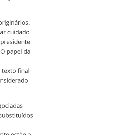
riginários.
ar cuidado
 presidente
"O papel da
texto final
onsiderado
gociadas
substituídos
nto estão a