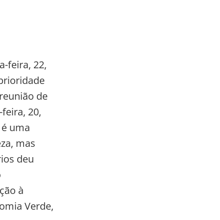
-feira, 22,
prioridade
 reunião de
eira, 20,
 é uma
eza, mas
rios deu
o
ção à
omia Verde,