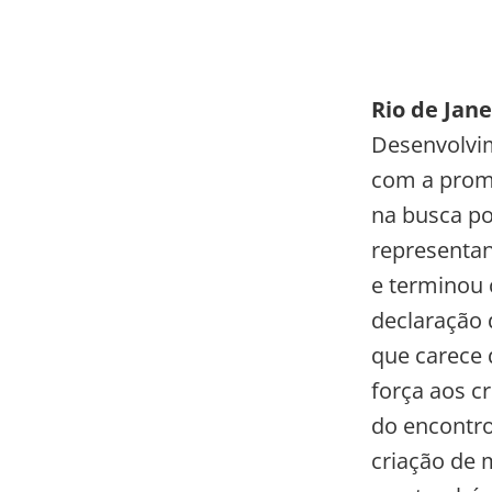
Rio de Jane
Desenvolvim
com a prome
na busca po
representan
e terminou
declaração 
que carece d
força aos c
do encontr
criação de