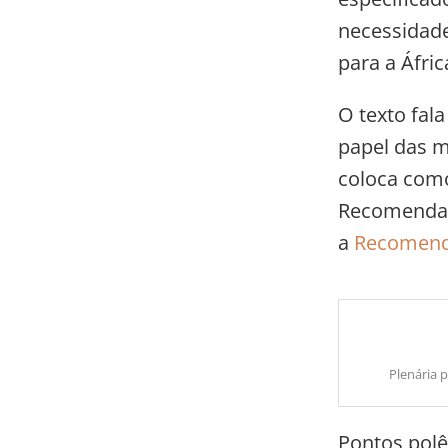
necessidade
para a Áfri
O texto fal
papel das m
coloca como
Recomendaçã
a
Recomend
Plenária 
Pontos polê