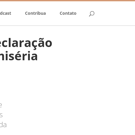
dcast
Contribua
Contato
eclaração
miséria
e
s
nda