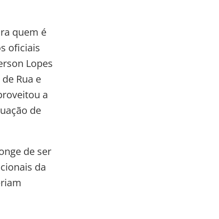
ara quem é
 oficiais
erson Lopes
 de Rua e
proveitou a
tuação de
onge de ser
acionais da
eriam