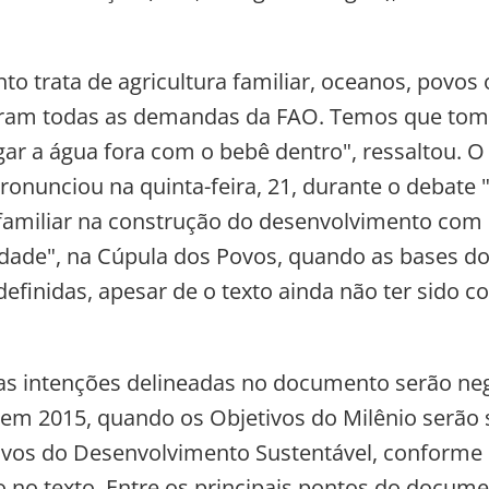
o trata de agricultura familiar, oceanos, povos o
eram todas as demandas da FAO. Temos que tom
gar a água fora com o bebê dentro", ressaltou. O
ronunciou na quinta-feira, 21, durante o debate 
 familiar na construção do desenvolvimento com
idade", na Cúpula dos Povos, quando as bases do 
definidas, apesar de o texto ainda não ter sido c
 as intenções delineadas no documento serão ne
m 2015, quando os Objetivos do Milênio serão 
ivos do Desenvolvimento Sustentável, conforme
o no texto. Entre os principais pontos do docume