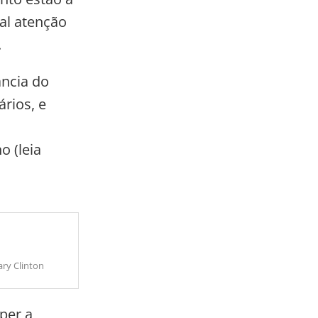
al atenção
.
ância do
rios, e
 (leia
ry Clinton
per a