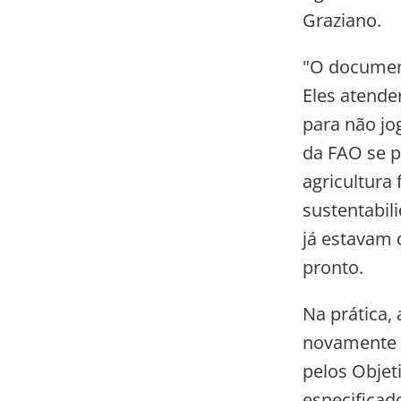
Graziano.
"O document
Eles atend
para não jo
da FAO se p
agricultura
sustentabil
já estavam 
pronto.
Na prática,
novamente e
pelos Objet
especificad