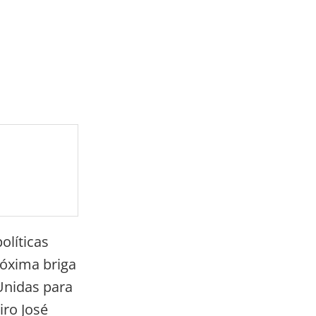
olíticas
óxima briga
Unidas para
iro José