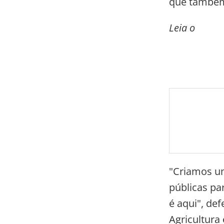
que também 
Leia o
"Criamos um
públicas pa
é aqui", de
Agricultura 