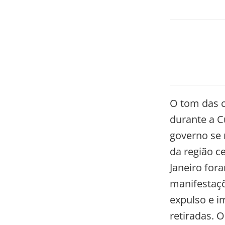
O tom das c
durante a C
governo se 
da região c
Janeiro for
manifestaçõ
expulso e i
retiradas. 