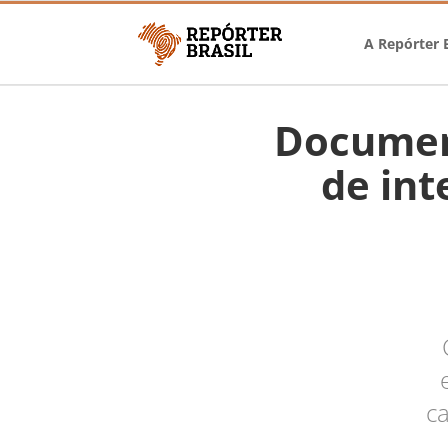
A Repórter B
Document
de int
ca