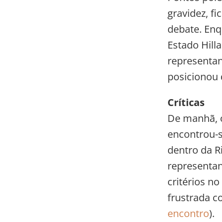
gravidez, fi
debate. Enq
Estado Hill
representant
posicionou 
Críticas
De manhã, o
encontrou-s
dentro da R
representan
critérios no
frustrada c
encontro
).