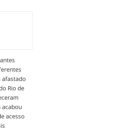
pantes
ferentes
 afastado
do Rio de
teceram
u acabou
de acesso
is