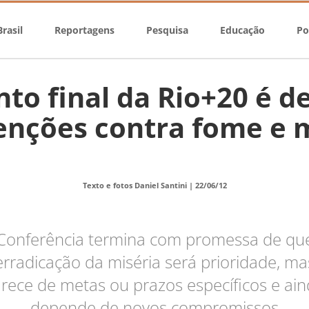
rasil
Reportagens
Pesquisa
Educação
Po
o final da Rio+20 é d
enções contra fome e 
Texto e fotos Daniel Santini |
22/06/12
Conferência termina com promessa de qu
erradicação da miséria será prioridade, ma
rece de metas ou prazos específicos e ai
depende de novos compromissos