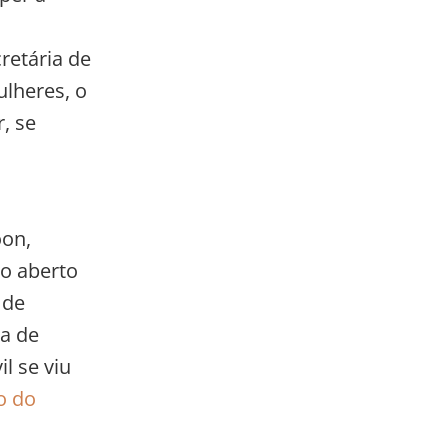
retária de
ulheres, o
, se
oon,
o aberto
 de
ta de
l se viu
o do