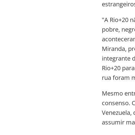
estrangeiro
"A Rio+20 n
pobre, negr
aconteceram
Miranda, pr
integrante 
Rio+20 para
rua foram m
Mesmo entre
consenso. C
Venezuela, 
assumir mai