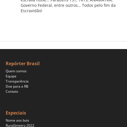
Governo Federal, entre outros… Todos pelo fim da
Escravidão!
Repórter Brasil
Quem somos
Equipe
Transparência
Doe para a RB
Contato
Especiais
Nome aos bois
Ruralômetro 2022