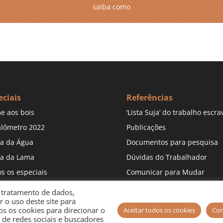
saiba como
eciais
Referências
e aos bois
‘Lista Suja’ do trabalho escra
lômetro 2022
Publicações
a da Água
Documentos para pesquisa
a da Lama
Dúvidas do Trabalhador
s os especiais
Comunicar para Mudar
o tratamento de dados,
r o uso deste site para
s os cookies para direcionar o
Aceitar todos os cookies
Con
 de redes sociais e buscadores