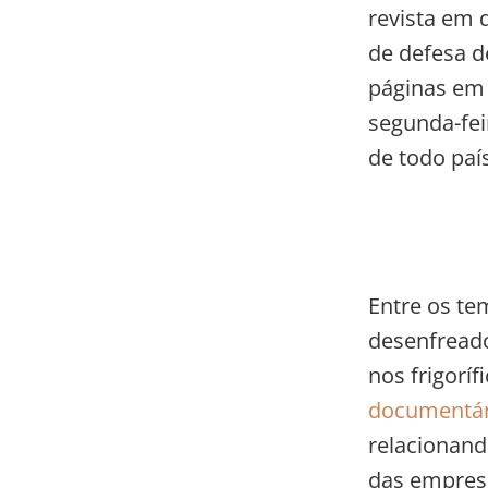
revista em 
de defesa d
páginas em 
segunda-feir
de todo paí
Entre os te
desenfreado
nos frigoríf
documentár
relacionand
das empresa