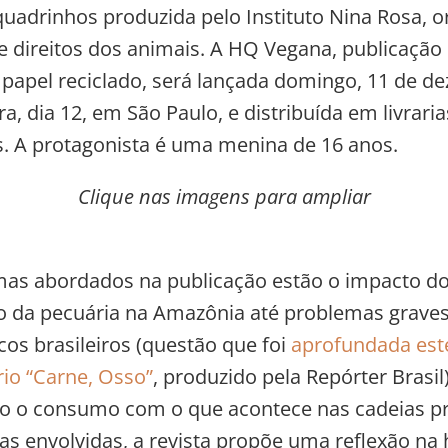
quadrinhos produzida pelo Instituto Nina Rosa, 
e direitos dos animais. A HQ Vegana, publicação
papel reciclado, será lançada domingo, 11 de d
a, dia 12, em São Paulo, e distribuída em livrari
s. A protagonista é uma menina de 16 anos.
Clique nas imagens para ampliar
mas abordados na publicação estão o impacto d
 da pecuária na Amazônia até problemas graves 
icos brasileiros (questão que foi
aprofundada est
io “Carne, Osso”
, produzido pela Repórter Brasi
o o consumo com o que acontece nas cadeias p
s envolvidas, a revista propõe uma reflexão na 