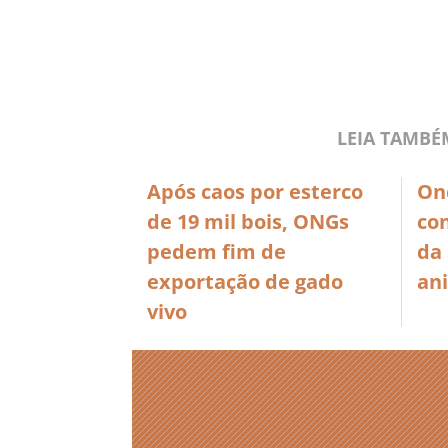
LEIA TAMBÉ
Após caos por esterco
Onç
de 19 mil bois, ONGs
co
pedem fim de
da 
exportação de gado
an
vivo