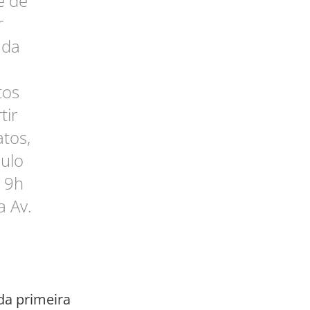
e de
r
 da
tos
tir
tos,
aulo
 19h
a Av.
da primeira