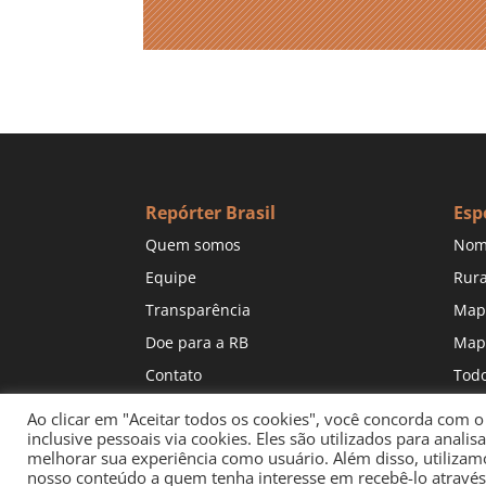
Repórter Brasil
Esp
Quem somos
Nom
Equipe
Rura
Transparência
Map
Doe para a RB
Map
Contato
Todo
Ao clicar em "Aceitar todos os cookies", você concorda com 
inclusive pessoais via cookies. Eles são utilizados para analisa
melhorar sua experiência como usuário. Além disso, utilizamo
nosso conteúdo a quem tenha interesse em recebê-lo através