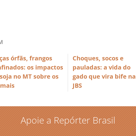
M
as órfãs, frangos
Choques, socos e
nfinados: os impactos
pauladas: a vida do
soja no MT sobre os
gado que vira bife na
imais
JBS
Apoie a Repórter Brasil