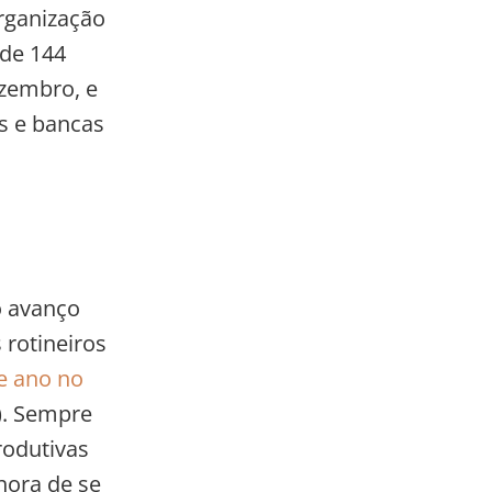
organização
 de 144
ezembro, e
as e bancas
o avanço
rotineiros
e ano no
l). Sempre
rodutivas
hora de se