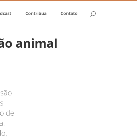
dcast
Contribua
Contato
ão animal
 são
s
ão de
a,
do,