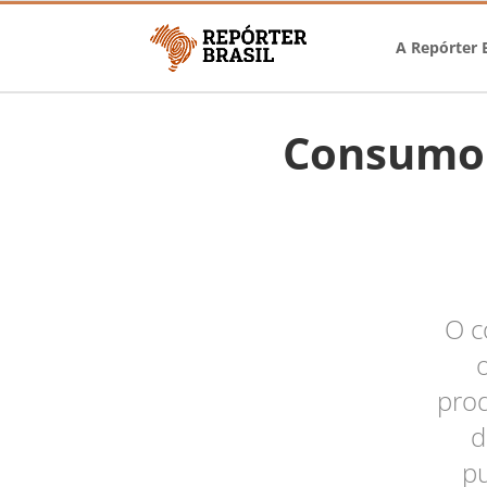
A Repórter B
Consumo 
O c
prod
d
pu