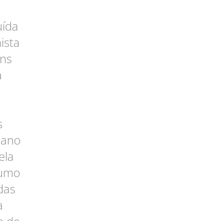
uída
ista
ens
a
é
s
 ano
ela
sumo
das
a