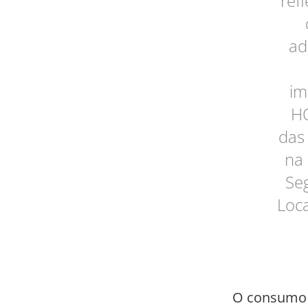
ref
ad
im
HQ
das
na 
Seg
Loca
O consumo c