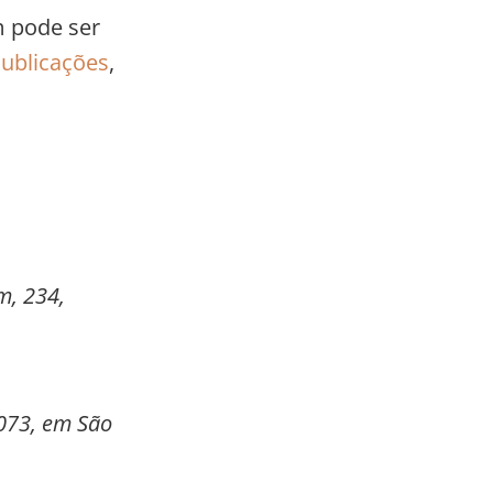
m pode ser
ublicações
,
m, 234,
2073, em São