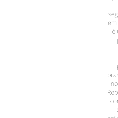
seg
em 
é 
bra
no
Rep
co