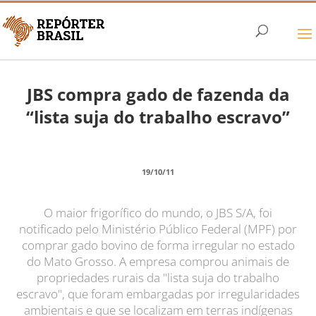
JBS compra gado de fazenda da
“lista suja do trabalho escravo”
19/10/11
O maior frigorífico do mundo, o JBS S/A, foi
notificado pelo Ministério Público Federal (MPF) por
comprar gado bovino de forma irregular no estado
do Mato Grosso. A empresa comprou animais de
propriedades rurais da "lista suja do trabalho
escravo", que foram embargadas por irregularidades
ambientais e que se localizam em terras indígenas