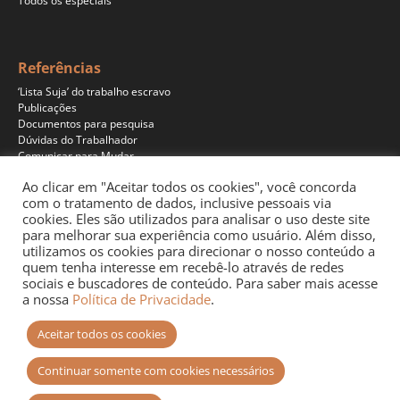
Todos os especiais
Referências
‘Lista Suja’ do trabalho escravo
Publicações
Documentos para pesquisa
Dúvidas do Trabalhador
Comunicar para Mudar
Ao clicar em "Aceitar todos os cookies", você concorda
com o tratamento de dados, inclusive pessoais via
cookies. Eles são utilizados para analisar o uso deste site
Programas
para melhorar sua experiência como usuário. Além disso,
Jornalismo
utilizamos os cookies para direcionar o nosso conteúdo a
Pesquisa
quem tenha interesse em recebê-lo através de redes
Educação
sociais e buscadores de conteúdo. Para saber mais acesse
Documentários
a nossa
Política de Privacidade
.
Podcast
Aceitar todos os cookies
Continuar somente com cookies necessários