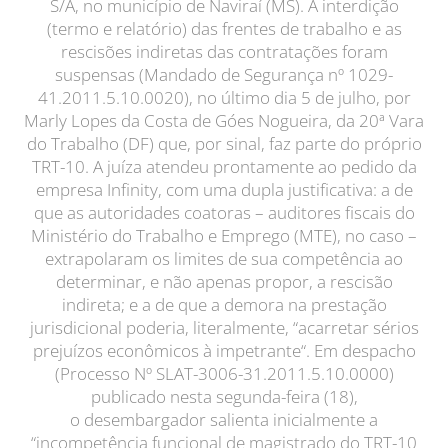
S/A, no município de Naviraí (MS). A interdição
(termo e relatório) das frentes de trabalho e as
rescisões indiretas das contratações foram
suspensas (Mandado de Segurança nº 1029-
41.2011.5.10.0020), no último dia 5 de julho, por
Marly Lopes da Costa de Góes Nogueira, da 20ª Vara
do Trabalho (DF) que, por sinal, faz parte do próprio
TRT-10. A juíza atendeu prontamente ao pedido da
empresa Infinity, com uma dupla justificativa: a de
que as autoridades coatoras – auditores fiscais do
Ministério do Trabalho e Emprego (MTE), no caso –
extrapolaram os limites de sua competência ao
determinar, e não apenas propor, a rescisão
indireta; e a de que a demora na prestação
jurisdicional poderia, literalmente, “acarretar sérios
prejuízos econômicos à impetrante“. Em despacho
(Processo Nº SLAT-3006-31.2011.5.10.0000)
publicado nesta segunda-feira (18),
o desembargador salienta inicialmente a
“incompetência funcional de magistrado do TRT-10