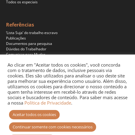
Todos os especiais
Referências
‘Lista Suja’ do trabalho escravo
Publicações
Documentos para pesquisa
Dúvidas do Trabalhador
Comunicar para Mudar
Ao clicar em "Aceitar todos os cookies", você concorda
com o tratamento de dados, inclusive pessoais via
cookies. Eles são utilizados para analisar o uso deste site
Programas
para melhorar sua experiência como usuário. Além disso,
Jornalismo
utilizamos os cookies para direcionar o nosso conteúdo a
Pesquisa
quem tenha interesse em recebê-lo através de redes
Educação
sociais e buscadores de conteúdo. Para saber mais acesse
Documentários
a nossa
Política de Privacidade
.
Podcast
Aceitar todos os cookies
Continuar somente com cookies necessários