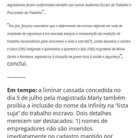
degradantes foram confirmadas também por outros Auditores-Fiscais do Trabalho e
“.
Procurador do Trabalho
“
Por fim, forçoso considerar que o deferimento da liminar deferida
em sede de
mandado de segurança e ora atacada ensejou a
manutenção da condição de
trabalho inconcebíveis para oitocentos
e vinte e sete (827), sendo duzentos e oitenta
e cinco (285)
indígenas e quinhentos e quarenta e dois (542) migrantes de Minas
“,
Gerais e Nordeste, expondo-os à situação de grave risco à saúde e
segurança
conclui.
———-
Em tempo:
a liminar cassada concedida no
dia 5 de julho pela magistrada Marly também
proibia a inclusão do nome da Infinity na “lista
suja” do trabalho escravo. Dois detalhes
merecem ser destacados: 1) nomes de
empregadores não são inseridos
imediatamente no cadastro mantido por