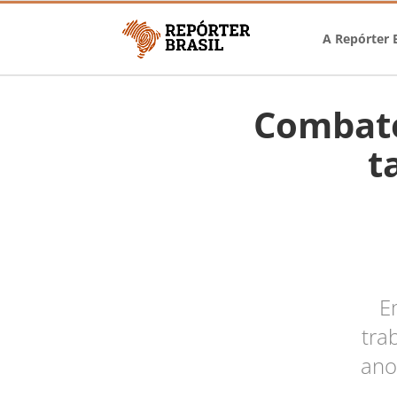
A Repórter B
Combate
t
E
tra
ano