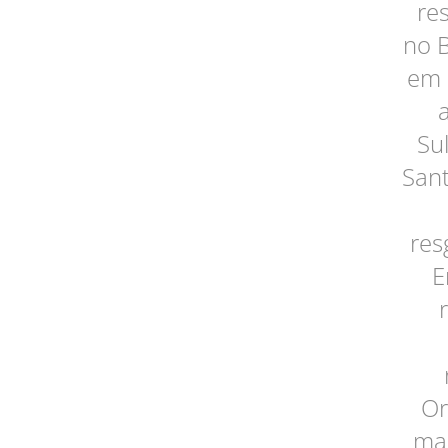
re
no B
em 
Su
Sant
res
E
Or
mai