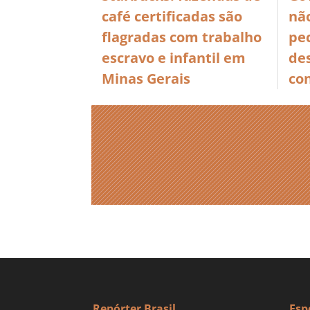
café certificadas são
nã
flagradas com trabalho
pe
escravo e infantil em
de
Minas Gerais
co
Repórter Brasil
Esp