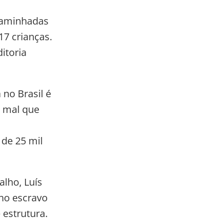
ncaminhadas
17 crianças.
itoria
 no Brasil é
, mal que
 de 25 mil
alho, Luís
ho escravo
 estrutura.