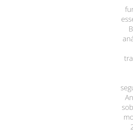
fu
ess
B
aná
tr
seg
An
sob
mo