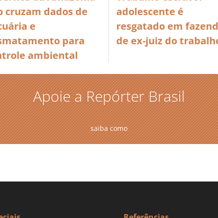
o cruzam dados de
adolescente é
cuária e
resgatado em fazen
smatamento para
de ex-juiz do trabalh
ntrole ambiental
Apoie a Repórter Brasil
saiba como
eciais
Referências