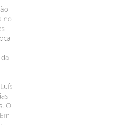
ção
a no
es
poca
e
 da
:
Luís
ias
s. O
 Em
m