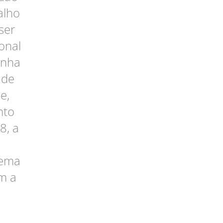
alho
ser
onal
unha
 de
e,
nto
8, a
o
lema
om a