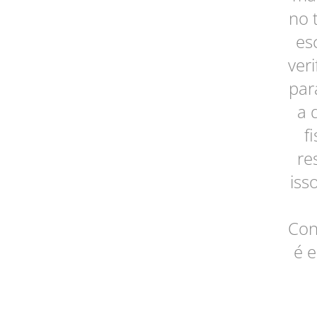
no 
es
ver
par
a 
f
re
iss
Con
é e