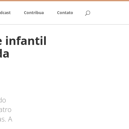
dcast
Contribua
Contato
infantil
da
do
atro
s. A
o