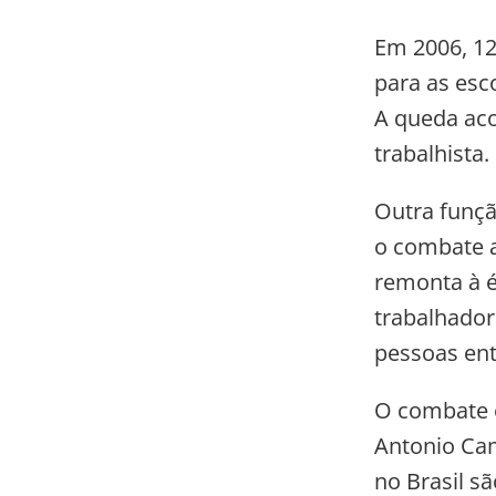
Em 2006, 12
para as esc
A queda aco
trabalhista.
Outra função
o combate a
remonta à é
trabalhador
pessoas ent
O combate é
Antonio Ca
no Brasil s