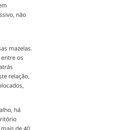
 em
ssivo, não
sas mazelas.
 entre os
atrás
te relação,
olocados,
alho, há
itório
 mais de 40