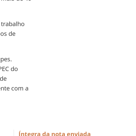
 trabalho
pos de
ipes.
 PEC do
ode
ente com a
Íntegra da nota enviada