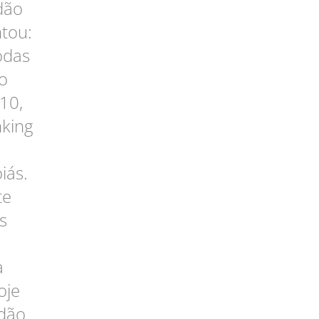
dão
ntou:
odas
o
10,
nking
iás.
te
s
a
oje
idão