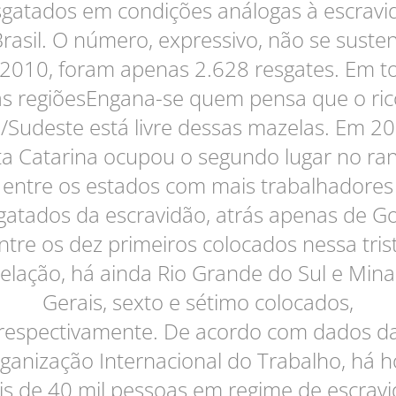
sgatados em condições análogas à escravi
rasil. O número, expressivo, não se suste
2010, foram apenas 2.628 resgates. Em t
as regiõesEngana-se quem pensa que o ric
l/Sudeste está livre dessas mazelas. Em 20
a Catarina ocupou o segundo lugar no ra
entre os estados com mais trabalhadores
gatados da escravidão, atrás apenas de Go
ntre os dez primeiros colocados nessa tris
relação, há ainda Rio Grande do Sul e Mina
Gerais, sexto e sétimo colocados,
respectivamente. De acordo com dados d
ganização Internacional do Trabalho, há h
s de 40 mil pessoas em regime de escrav