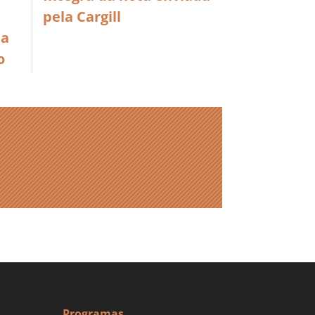
pela Cargill
da
o
Programas