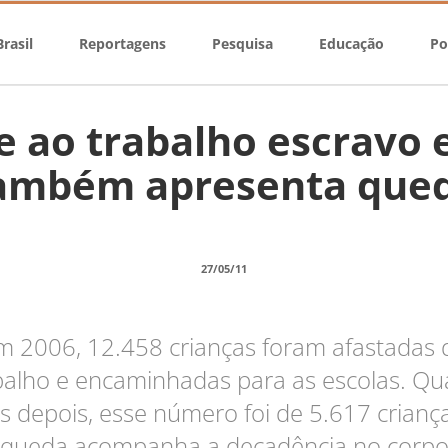
rasil
Reportagens
Pesquisa
Educação
Po
 ao trabalho escravo e 
ambém apresenta que
27/05/11
m 2006, 12.458 crianças foram afastadas 
balho e encaminhadas para as escolas. Qu
s depois, esse número foi de 5.617 criança
queda acompanha a decadência no corp