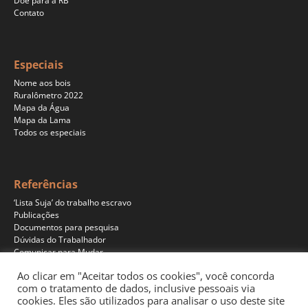
Doe para a RB
Contato
Especiais
Nome aos bois
Ruralômetro 2022
Mapa da Água
Mapa da Lama
Todos os especiais
Referências
‘Lista Suja’ do trabalho escravo
Publicações
Documentos para pesquisa
Dúvidas do Trabalhador
Comunicar para Mudar
Ao clicar em "Aceitar todos os cookies", você concorda
com o tratamento de dados, inclusive pessoais via
cookies. Eles são utilizados para analisar o uso deste site
Programas