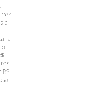
a
a vez
s a
ária
ho
R$
tros
r R$
osa,