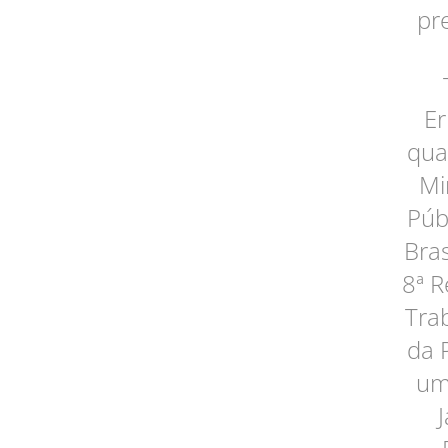
pr
Er
qua
Mi
Púb
Bras
8ª R
Tra
da 
um