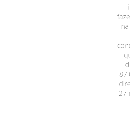
faze
na
con
q
d
87,
dir
27 