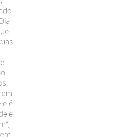
,
indo
Dia
que
dias
-
ue
do
os
erem
 e é
dele
m",
, em