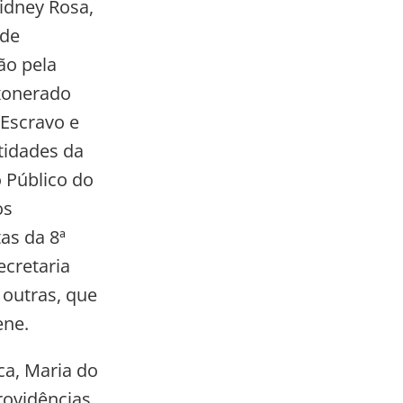
Sidney Rosa,
 de
ão pela
exonerado
 Escravo e
tidades da
o Público do
os
as da 8ª
ecretaria
 outras, que
ene.
ca, Maria do
rovidências