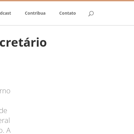
dcast
Contribua
Contato
cretário
erno
de
eral
o. A