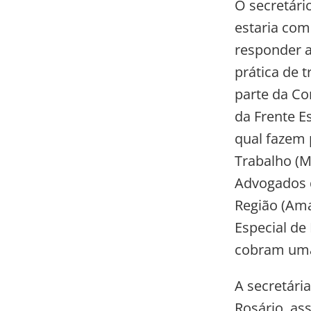
O secretári
estaria co
responder a
prática de 
parte da Co
da Frente E
qual fazem p
Trabalho (M
Advogados d
Região (Ama
Especial de
cobram uma 
A secretári
Rosário, as