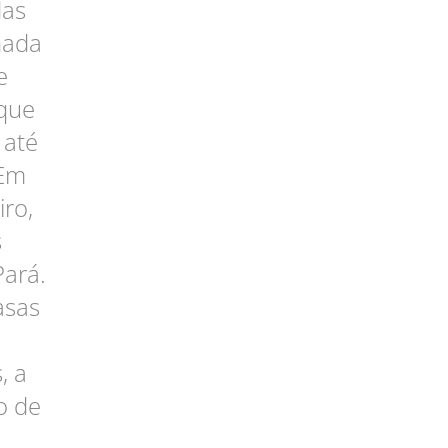
das
nada
e
 que
 até
 Em
iro,
s
Pará.
asas
, a
o de