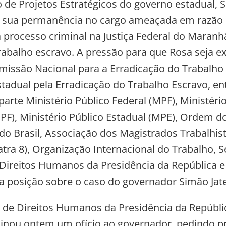
o de Projetos Estratégicos do governo estadual, 
m sua permanência no cargo ameaçada em razão
 processo criminal na Justiça Federal do Maranh
trabalho escravo. A pressão para que Rosa seja 
missão Nacional para a Erradicação do Trabalho
stadual pela Erradicação do Trabalho Escravo, en
arte Ministério Público Federal (MPF), Ministéri
PF), Ministério Público Estadual (MPE), Ordem d
o Brasil, Associação dos Magistrados Trabalhist
tra 8), Organização Internacional do Trabalho, S
 Direitos Humanos da Presidência da República e
posição sobre o caso do governador Simão Jat
a de Direitos Humanos da Presidência da Repúbli
sinou ontem um ofício ao governador, pedindo p