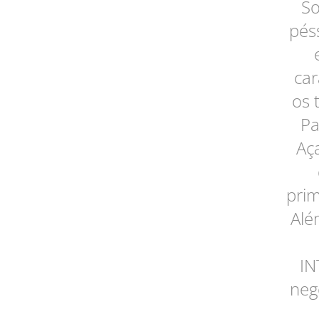
So
pés
car
os 
Pa
Aça
prim
Alé
IN
neg