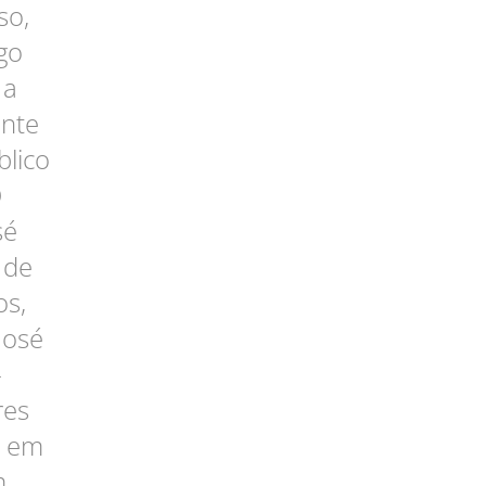
so,
go
 a
ente
lico
O
sé
 de
os,
José
-
res
l em
m