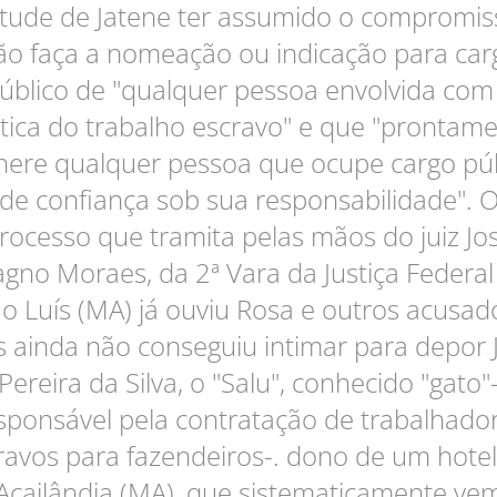
rtude de Jatene ter assumido o compromis
ão faça a nomeação ou indicação para car
úblico de "qualquer pessoa envolvida com
tica do trabalho escravo" e que "prontam
nere qualquer pessoa que ocupe cargo púb
de confiança sob sua responsabilidade". 
rocesso que tramita pelas mãos do juiz Jo
gno Moraes, da 2ª Vara da Justiça Federal
o Luís (MA) já ouviu Rosa e outros acusad
 ainda não conseguiu intimar para depor 
Pereira da Silva, o "Salu", conhecido "gato"
sponsável pela contratação de trabalhado
ravos para fazendeiros-. dono de um hote
Açailândia (MA), que sistematicamente ve