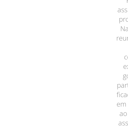
ass
pro
Na
reu
c
e
g
par
fic
em 
ao
ass