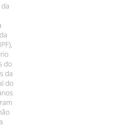
 da
a
 da
PF),
rio
s do
as da
al do
anos
bram
mão
a