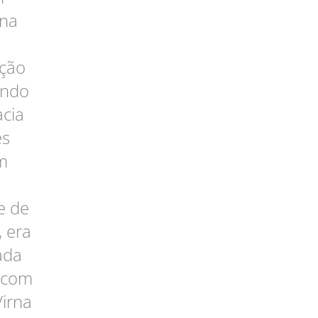
 na
ação
undo
acia
es
m
e de
 era
ada
a com
Virna