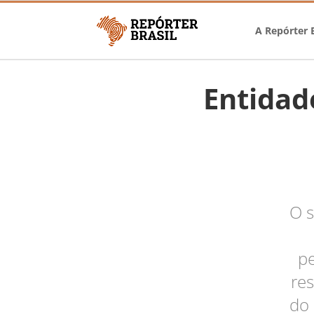
A Repórter B
Entidad
O s
p
res
do 