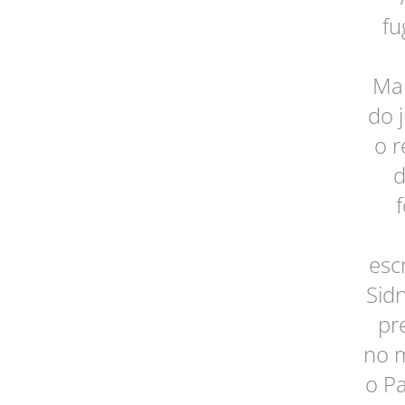
fu
Mar
do 
o r
d
esc
Sid
pr
no m
o Pa