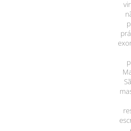
vi
n
p
prá
exo
p
Ma
Sã
mas
re
esc