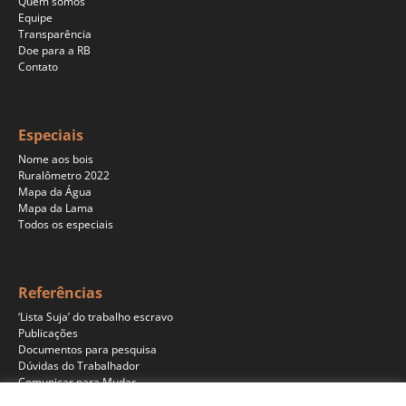
Quem somos
Equipe
Transparência
Doe para a RB
Contato
Especiais
Nome aos bois
Ruralômetro 2022
Mapa da Água
Mapa da Lama
Todos os especiais
Referências
‘Lista Suja’ do trabalho escravo
Publicações
Documentos para pesquisa
Dúvidas do Trabalhador
Comunicar para Mudar