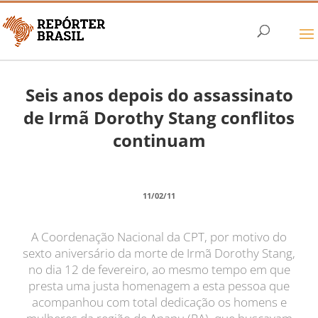
Seis anos depois do assassinato
de Irmã Dorothy Stang conflitos
continuam
11/02/11
A Coordenação Nacional da CPT, por motivo do
sexto aniversário da morte de Irmã Dorothy Stang,
no dia 12 de fevereiro, ao mesmo tempo em que
presta uma justa homenagem a esta pessoa que
acompanhou com total dedicação os homens e